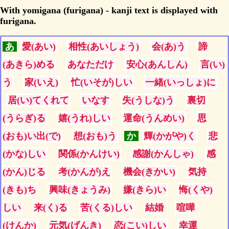
With yomigana (furigana) - kanji text is displayed with
furigana.
あ
愛(あい)
相性(あいしょう)
会(あ)う
諦
(あきら)める
あなただけ
安心(あんしん)
言(い)
う
家(いえ)
忙(いそが)しい
一緒(いっしょ)に
居(い)てくれて
いなす
失(うしな)う
裏切
(うらぎ)る
嬉(うれ)しい
運命(うんめい)
思
(おも)い出(で)
想(おも)う
か
輝(かがや)く
悲
(かな)しい
関係(かんけい)
感謝(かんしゃ)
感
(かん)じる
考(かんが)え
機会(きかい)
気持
(きも)ち
興味(きょうみ)
嫌(きら)い
悔(くや)
しい
来(く)る
苦(くる)しい
結婚
喧嘩
(けんか)
元気(げんき)
恋(こい)しい
幸運