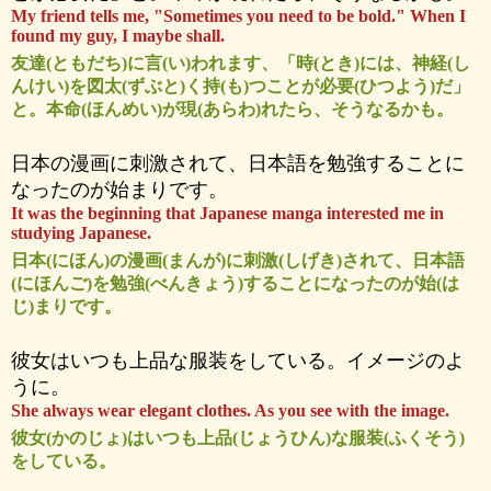
My friend tells me, "Sometimes you need to be bold." When I
found my guy, I maybe shall.
友達(ともだち)に言(い)われます、「時(とき)には、神経(し
んけい)を図太(ずぶと)く持(も)つことが必要(ひつよう)だ」
と。本命(ほんめい)が現(あらわ)れたら、そうなるかも。
日本の漫画に刺激されて、日本語を勉強することに
なったのが始まりです。
It was the beginning that Japanese manga interested me in
studying Japanese.
日本(にほん)の漫画(まんが)に刺激(しげき)されて、日本語
(にほんご)を勉強(べんきょう)することになったのが始(は
じ)まりです。
彼女はいつも上品な服装をしている。イメージのよ
うに。
She always wear elegant clothes. As you see with the image.
彼女(かのじょ)はいつも上品(じょうひん)な服装(ふくそう)
をしている。