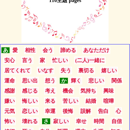
110主題 pages
あ
愛
相性
会う
諦める
あなただけ
安心
言う
家
忙しい
(二人)一緒に
居てくれて
いなす
失う
裏切る
嬉しい
運命
思い出
想う
か
輝く
悲しい
関係
感謝
感じる
考え
機会
気持ち
興味
嫌い
悔しい
来る
苦しい
結婚
喧嘩
元気
恋しい
幸運
後悔
誤解
告白
心
怖い
壊れる
さ
寂しい
幸せ
時間
自信