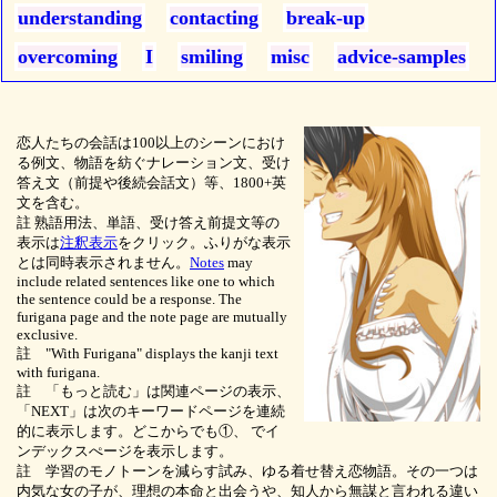
understanding
contacting
break-up
overcoming
I
smiling
misc
advice-samples
恋人たちの会話は100以上のシーンにおけ
る例文、物語を紡ぐナレーション文、受け
答え文（前提や後続会話文）等、1800+英
文を含む。
註 熟語用法、単語、受け答え前提文等の
表示は
注釈表示
をクリック。ふりがな表示
とは同時表示されません。
Notes
may
include related sentences like one to which
the sentence could be a response. The
furigana page and the note page are mutually
exclusive.
註 "With Furigana" displays the kanji text
with furigana.
註 「もっと読む」は関連ページの表示、
「NEXT」は次のキーワードページを連続
的に表示します。どこからでも①、
でイ
ンデックスぺージを表示します。
註 学習のモノトーンを減らす試み、ゆる着せ替え恋物語。その一つは
内気な女の子が、理想の本命と出会うや、知人から無謀と言われる違い