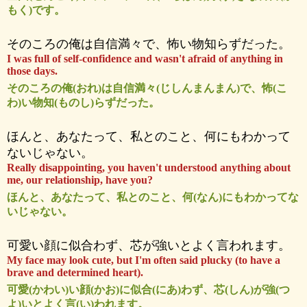
もく)です。
そのころの俺は自信満々で、怖い物知らずだった。
I was full of self-confidence and wasn't afraid of anything in
those days.
そのころの俺(おれ)は自信満々(じしんまんまん)で、怖(こ
わ)い物知(ものし)らずだった。
ほんと、あなたって、私とのこと、何にもわかって
ないじゃない。
Really disappointing, you haven't understood anything about
me, our relationship, have you?
ほんと、あなたって、私とのこと、何(なん)にもわかってな
いじゃない。
可愛い顔に似合わず、芯が強いとよく言われます。
My face may look cute, but I'm often said plucky (to have a
brave and determined heart).
可愛(かわい)い顔(かお)に似合(にあ)わず、芯(しん)が強(つ
よ)いとよく言(い)われます。