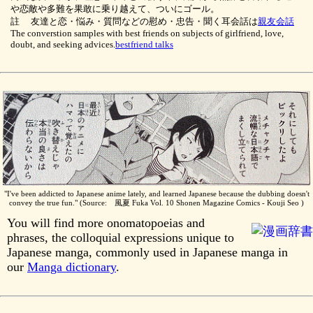
や恋敵や多難を果敢に乗り越えて、ついにゴール。
註 友達と恋・悩み・質問などの慰め・忠告・聞く耳会話は
親友会話
The converstion samples with best friends on subjects of girlfriend, love,
doubt, and seeking advices.
bestfriend talks
"I've been addicted to Japanese anime lately, and learned Japanese because the dubbing doesn't
convey the true fun." (Source: 風夏 Fuka Vol. 10 Shonen Magazine Comics - Kouji Seo )
You will find more onomatopoeias and
phrases, the colloquial expressions unique to
Japanese manga, commonly used in Japanese manga in
our
Manga dictionary
.