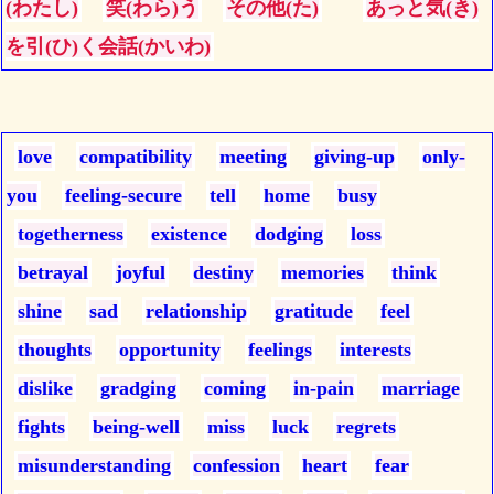
(わたし)
笑(わら)う
その他(た)
あっと気(き)
を引(ひ)く会話(かいわ)
love
compatibility
meeting
giving-up
only-
you
feeling-secure
tell
home
busy
togetherness
existence
dodging
loss
betrayal
joyful
destiny
memories
think
shine
sad
relationship
gratitude
feel
thoughts
opportunity
feelings
interests
dislike
gradging
coming
in-pain
marriage
fights
being-well
miss
luck
regrets
misunderstanding
confession
heart
fear