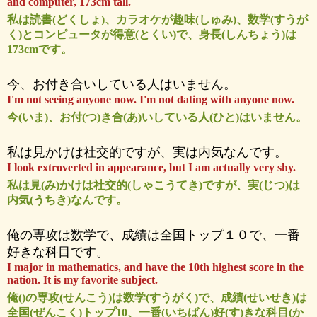
and computer, 173cm tall.
私は読書(どくしょ)、カラオケが趣味(しゅみ)、数学(すうが
く)とコンピュータが得意(とくい)で、身長(しんちょう)は
173cmです。
今、お付き合いしている人はいません。
I'm not seeing anyone now. I'm not dating with anyone now.
今(いま)、お付(つ)き合(あ)いしている人(ひと)はいません。
私は見かけは社交的ですが、実は内気なんです。
I look extroverted in appearance, but I am actually very shy.
私は見(み)かけは社交的(しゃこうてき)ですが、実(じつ)は
内気(うちき)なんです。
俺の専攻は数学で、成績は全国トップ１０で、一番
好きな科目です。
I major in mathematics, and have the 10th highest score in the
nation. It is my favorite subject.
俺()の専攻(せんこう)は数学(すうがく)で、成績(せいせき)は
全国(ぜんこく)トップ10、一番(いちばん)好(す)きな科目(か