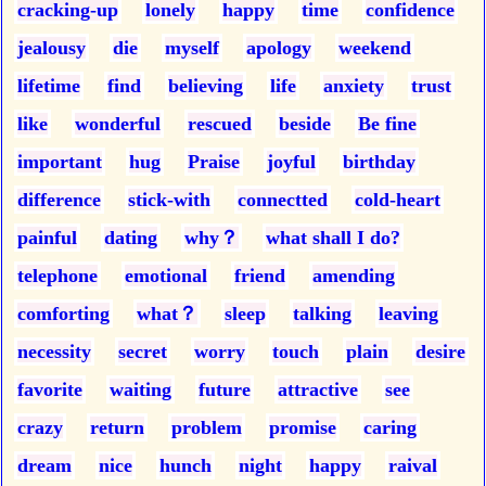
cracking-up
lonely
happy
time
confidence
jealousy
die
myself
apology
weekend
lifetime
find
believing
life
anxiety
trust
like
wonderful
rescued
beside
Be fine
important
hug
Praise
joyful
birthday
difference
stick-with
connectted
cold-heart
painful
dating
why？
what shall I do?
telephone
emotional
friend
amending
comforting
what？
sleep
talking
leaving
necessity
secret
worry
touch
plain
desire
favorite
waiting
future
attractive
see
crazy
return
problem
promise
caring
dream
nice
hunch
night
happy
raival