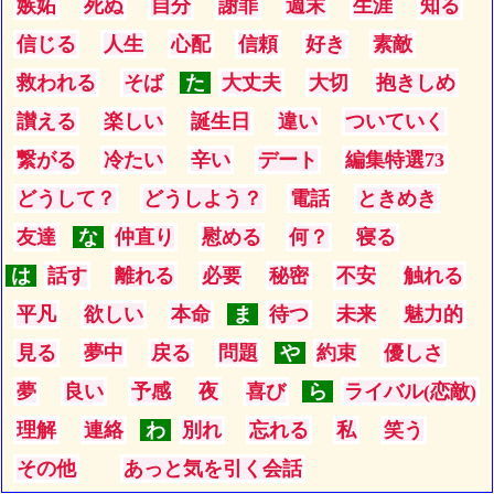
嫉妬
死ぬ
自分
謝罪
週末
生涯
知る
信じる
人生
心配
信頼
好き
素敵
救われる
そば
た
大丈夫
大切
抱きしめ
讃える
楽しい
誕生日
違い
ついていく
繋がる
冷たい
辛い
デート
編集特選73
どうして？
どうしよう？
電話
ときめき
友達
な
仲直り
慰める
何？
寝る
は
話す
離れる
必要
秘密
不安
触れる
平凡
欲しい
本命
ま
待つ
未来
魅力的
見る
夢中
戻る
問題
や
約束
優しさ
夢
良い
予感
夜
喜び
ら
ライバル(恋敵)
理解
連絡
わ
別れ
忘れる
私
笑う
その他
あっと気を引く会話