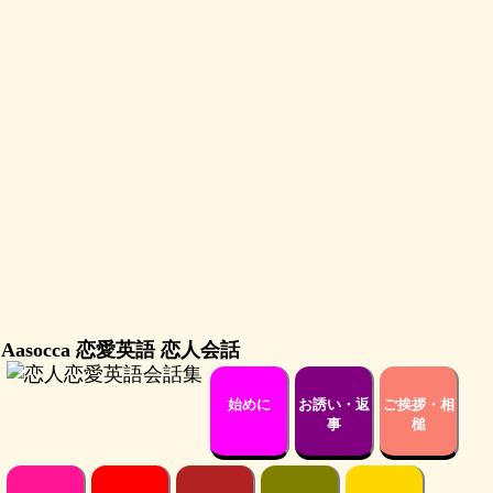
Aasocca 恋愛英語 恋人会話
始めに
お誘い・返
ご挨拶・相
事
槌