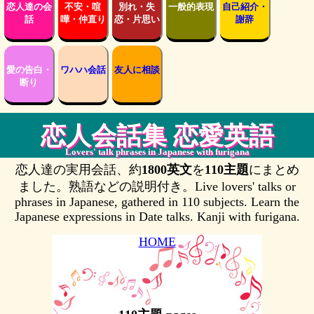
恋人達の会
不安・喧
別れ・失
一般的表現
自己紹介・
話
嘩・仲直り
恋・片思い
謝辞
愛の告白・
ワハハ会話
友人に相談
断り
恋人会話集 恋愛英語
Lovers' talk phrases in Japanese with furigana
恋人達の実用会話、約
1800英文
を
110主題
にまとめ
ました。熟語などの説明付き。Live lovers' talks or
phrases in Japanese, gathered in 110 subjects. Learn the
Japanese expressions in Date talks. Kanji with furigana.
HOME