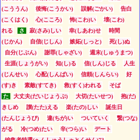
(こううん)
後悔(こうかい)
誤解(ごかい)
告白
(こくはく)
心(こころ)
怖(こわ)い
壊(こわ)
れる
さ
寂(さみ)しい
幸(しあわ)せ
時間
(じかん)
自信(じしん)
嫉妬(しっと)
死(し)ぬ
自分(じぶん)
謝罪(しゃざい)
週末(しゅうまつ)
生涯(しょうがい)
知(し)る
信(しん)じる
人生
(じんせい)
心配(しんぱい)
信頼(しんらい)
好
(す)き
素敵(すてき)
救(すく)われる
そば
た
大丈夫(だいじょうぶ)
大切(たいせつ)
抱(だ)
きしめ
讃(たた)える
楽(たの)しい
誕生日
(たんじょうび)
違(ちが)い
ついていく
繋(つな)
がる
冷(つめ)たい
辛(つら)い
デート