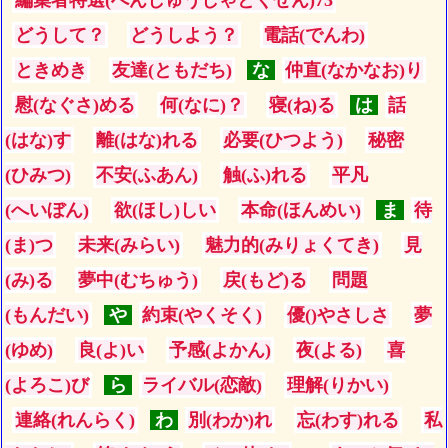
編集者特選(へんしゅうしゃとくせん)73
どうして？
どうしよう？
電話(でんわ)
ときめき
友達(ともだち)
な
仲直(なかなお)り
慰(なぐさ)める
何(なに)？
寝(ね)る
は
話
(はな)す
離(はな)れる
必要(ひつよう)
秘密
(ひみつ)
不安(ふあん)
触(ふ)れる
平凡
(へいぼん)
欲(ほし)しい
本命(ほんめい)
ま
待
(ま)つ
未来(みらい)
魅力的(みりょくてき)
見
(み)る
夢中(むちゅう)
戻(もど)る
問題
(もんだい)
や
約束(やくそく)
優()やさしさ
夢
(ゆめ)
良(よ)い
予感(よかん)
夜(よる)
喜
(よろこ)び
ら
ライバル(恋敵)
理解(りかい)
連絡(れんらく)
わ
別(わか)れ
忘(わす)れる
私