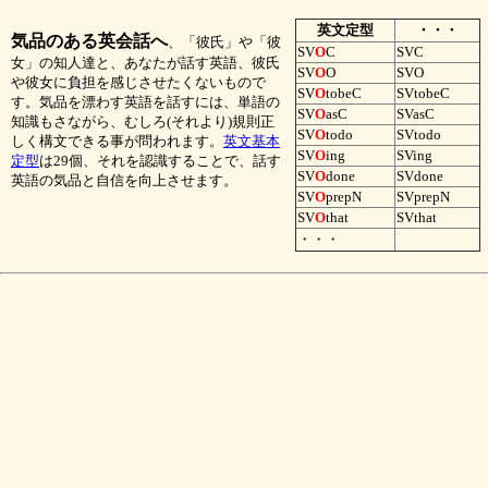
英文定型
・・・
気品のある英会話へ
、「彼氏」や「彼
SV
O
C
SVC
女」の知人達と、あなたが話す英語、彼氏
SV
O
O
SVO
や彼女に負担を感じさせたくないもので
SV
O
tobeC
SVtobeC
す。気品を漂わす英語を話すには、単語の
SV
O
asC
SVasC
知識もさながら、むしろ(それより)規則正
SV
O
todo
SVtodo
しく構文できる事が問われます。
英文基本
SV
O
ing
SVing
定型
は29個、それを認識することで、話す
SV
O
done
SVdone
英語の気品と自信を向上させます。
SV
O
prepN
SVprepN
SV
O
that
SVthat
・・・