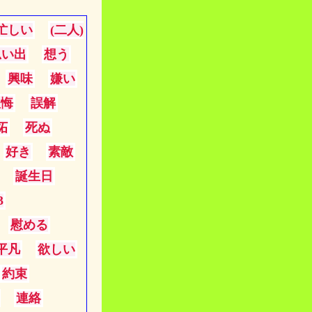
忙しい
(二人)
思い出
想う
興味
嫌い
後悔
誤解
妬
死ぬ
好き
素敵
誕生日
3
慰める
平凡
欲しい
約束
連絡