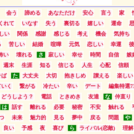
会う
諦める
あなただけ
安心
言う
家
くれて
いなす
失う
裏切る
嬉しい
運命
しい
関係
感謝
感じる
考え
機会
気持ち
る
苦しい
結婚
喧嘩
元気
恋しい
幸運
怖い
壊れる
さ
寂しい
幸せ
時間
自信
嫉
週末
生涯
知る
信じる
人生
心配
信頼
そば
た
大丈夫
大切
抱きしめ
讃える
楽しい
ていく
繋がる
冷たい
辛い
デート
編集特選7
どうしよう？
電話
ときめき
友達
な
仲直り
は
話す
離れる
必要
秘密
不安
触れる
つ
未来
魅力的
見る
夢中
戻る
問題
や
良い
予感
夜
喜び
ら
ライバル(恋敵)
理解