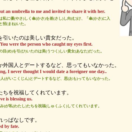
ut an umbrella to me and invited to share it with her.
は私に優(やさ)しく傘(かさ)を差(さし)し向(む)け、「傘(かさ)に入
と招(まね)いた。
を引いたのは美しい貴女だった。
. You were the person who caught my eyes first.
の目(め)を引(ひ)いたのは美(うつく)しい貴女(あなた)だった。
か外国人とデートするなど、思ってもいなかった。
ng, I never thought I would date a foreigner one day..
人(がいこくじん)とデートするなど、思(おも)ってもいなかった。
たちを祝福してくれています。
ve is blessing us.
がみ)が私(わたし)たちを祝福(しゅくふく)してくれています。
れっぱなしです。
d by fate.