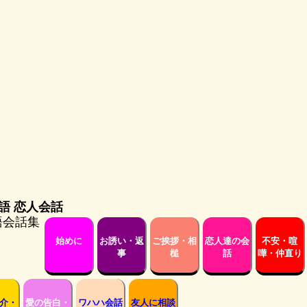
愛英語 恋人会話
始めに
お誘い・返
ご挨拶・相
恋人達の会
不安・喧
事
槌
話
嘩・仲直り
介・
愛の告白・
ワハハ会話
友人に相談