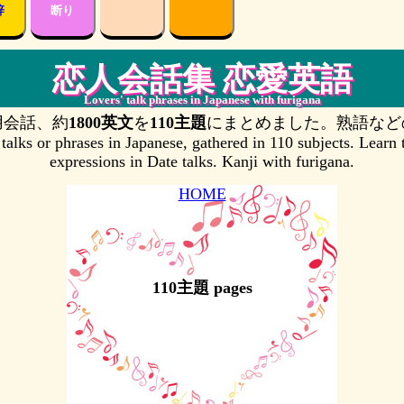
辞
断り
恋人会話集 恋愛英語
Lovers' talk phrases in Japanese with furigana
用会話、約
1800英文
を
110主題
にまとめました。熟語など
 talks or phrases in Japanese, gathered in 110 subjects. Learn
expressions in Date talks. Kanji with furigana.
HOME
110主題 pages