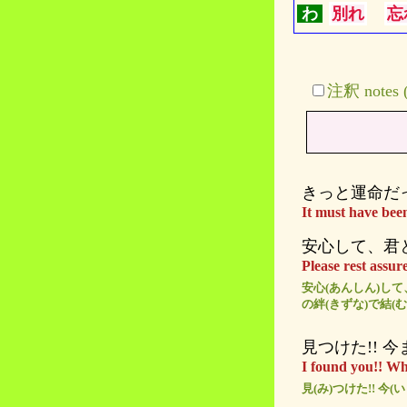
わ
別れ
忘
注釈 note
きっと運命だ
It must have been
安心して、君
Please rest assur
安心(あんしん)して
の絆(きずな)で結(
見つけた!!
I found you!! Whe
見(み)つけた!! 