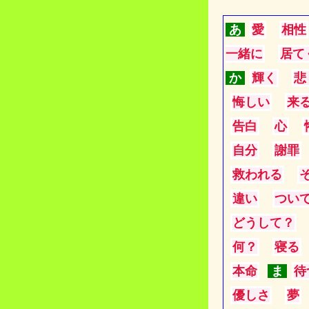
あ
愛
相性
一緒に
居て
か
輝く
悲
悔しい
来
告白
心
自分
謝罪
救われる
違い
つい
どうして？
何？
寝る
本命
ま
待
優しさ
夢