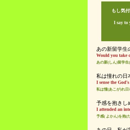
もし気付
I say to
あの新留学生
Would you take c
あの新(しん)留学生
私は憧れの日
I sense the God'
私は憧(あこが)れ日
予感を抱きし
I attended an int
予感( よかん)を抱