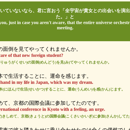
いていないなら、君に言おう「全宇宙が貴女との出会いを演出
た。」と
 you, just in case you aren't aware, that the entire universe orchest
meeting.
の面倒を見てやってくれませんか。
are of that new foreign student?
(りゅうがくせい)の面倒(めんどう)を見(み)てやってくれませんか。
本で生活することに、運命を感じます。
s hand in my life in Japan, which was my dream.
本(にほん)で生活(せいかつ)することに、運命(うんめい)を感(かん)じます。
めて、京都の国際会議に参加してたのです。
ernational conference in Kyoto with a feeling, an urge.
(だ)きしめて、京都(きょうと)の国際会議(こくさいかいぎ)に参加(さんか)して