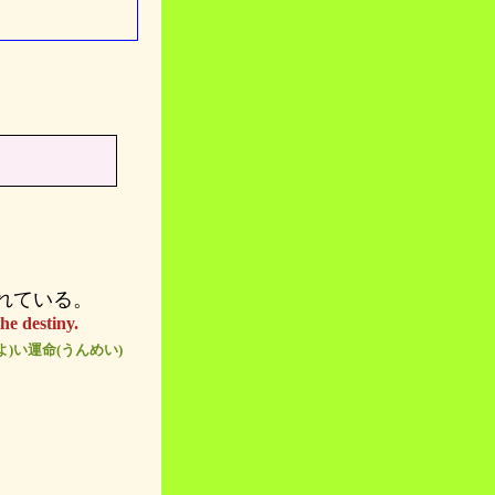
れている。
he destiny.
よ)い運命(うんめい)