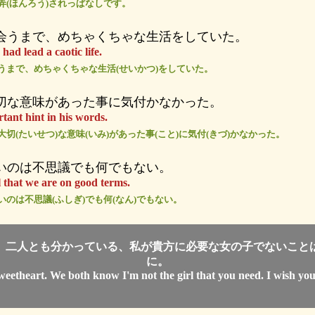
翻弄(ほんろう)されっぱなしです。
会うまで、めちゃくちゃな生活をしていた。
 had lead a caotic life.
)うまで、めちゃくちゃな生活(せいかつ)をしていた。
切な意味があった事に気付かなかった。
tant hint in his words.
大切(たいせつ)な意味(いみ)があった事(こと)に気付(きづ)かなかった。
いのは不思議でも何でもない。
al that we are on good terms.
いのは不思議(ふしぎ)でも何(なん)でもない。
。二人とも分かっている、私が貴方に必要な女の子でないこと
に。
eetheart. We both know I'm not the girl that you need. I wish you