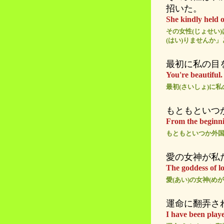
招いた。
She kindly held o
その女性(じょせい)
(はい)りませんか」
最初に私の目
You're beautiful
最初(さいしょ)に私
もともといつ
From the beginni
もともといつか外国
愛の女神が私
The goddess of lo
愛(あい)の女神(め
運命に翻弄さ
I have been playe