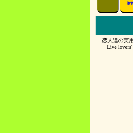
謝
恋人達の実
Live lovers'