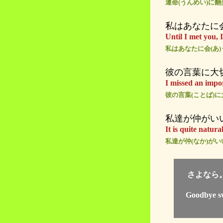
運命(うんめい)に
私はあなたに
Until I met you, I
私はあなたに会(あ
彼の言葉に大
I missed an impor
彼の言葉(ことば)に
私達が仲がい
It is quite natur
私達が仲(なか)がい
さよなら
Goodbye sw