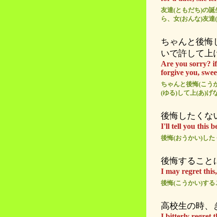
友達(ともだち)の誕
ら、女(おんな)友達
ちゃんと後悔
いで許して上
Are you sorry? if 
forgive you, swee
ちゃんと後悔(こう
(ゆる)して上(あ)
後悔したくな
I'll tell you this
後悔(おうかい)し
後悔すること
I may regret this,
後悔(こうかい)す
高校生の時、
I bitterly regret