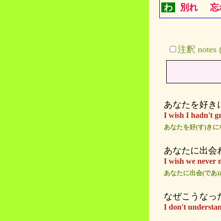
わ
別れ
忘
注釈 note
あなたを好き
I wish I hadn't g
あなたを好(す)きに
あなたに出会
I wish we never 
あなたに出会(であ)
なぜこうなっ
I don't understa