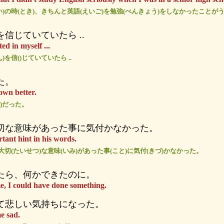
い)の時(とき)、きちんと英語(えいご)を勉強(べんきょう)をしなかったことが
信じていていたら ..
ted in myself ...
を信()じていていたら ..
た。
own better.
か)だった。
切な意味があった事に気付かなかった。
tant hint in his words.
大切(たいせつ)な意味(いみ)があった事(こと)に気付(きづ)かなかった。
たら、何かできたのに。
me, I could have done something.
て悲しい気持ちになった。
e sad.