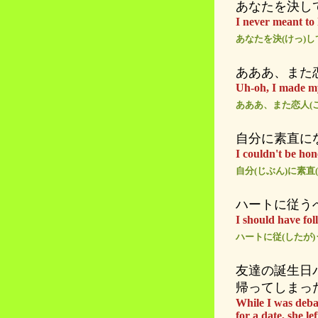
あなたを決し
I never meant to
あなたを決(けっ)
あああ、また
Uh-oh, I made m
あああ、また恋人(
自分に素直に
I couldn't be hon
自分(じぶん)に素直
ハートに従う
I should have f
ハートに従(したが
友達の誕生日
帰ってしまっ
While I was debat
for a date, she le