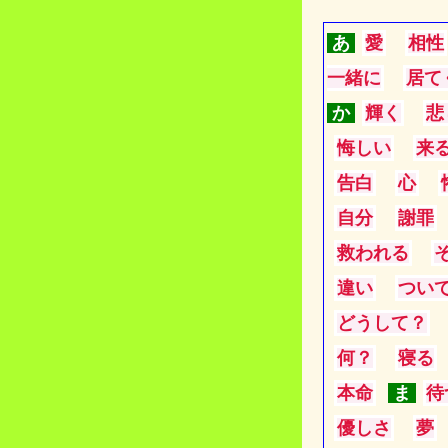
あ
愛
相性
一緒に
居て
か
輝く
悲
悔しい
来
告白
心
自分
謝罪
救われる
違い
つい
どうして？
何？
寝る
本命
ま
待
優しさ
夢