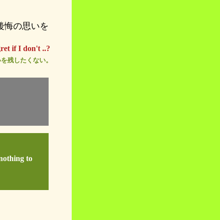
後悔の思いを
et if I don't ..?
思いを残したくない。
。
 nothing to