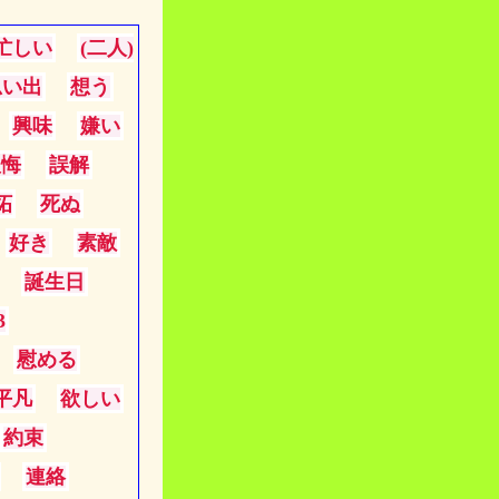
忙しい
(二人)
思い出
想う
興味
嫌い
後悔
誤解
妬
死ぬ
好き
素敵
誕生日
3
慰める
平凡
欲しい
約束
連絡