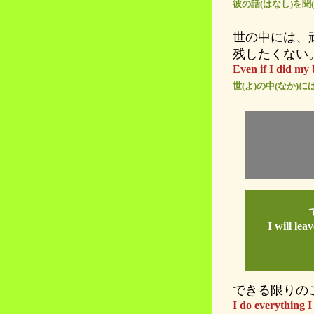
彼の話(はなし)を聞
世の中には、
残したくない
Even if I did my b
世(よ)の中(なか)
I will lea
できる限りの
I do everything I 