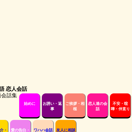
愛英語 恋人会話
始めに
お誘い・返
ご挨拶・相
恋人達の会
不安・喧
事
槌
話
嘩・仲直り
介・
愛の告白・
ワハハ会話
友人に相談