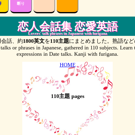
辞
断り
恋人会話集 恋愛英語
Lovers' talk phrases in Japanese with furigana
用会話、約
1800英文
を
110主題
にまとめました。熟語など
 talks or phrases in Japanese, gathered in 110 subjects. Learn
expressions in Date talks. Kanji with furigana.
HOME
110主題 pages