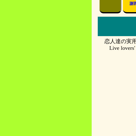
謝
恋人達の実
Live lovers'