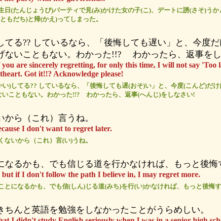
生日(たんじょうび)パーティで見(み)かけた女の子(こ)、デートに誘(さそ)うか
(ともだち)と帰(かえ)ってしまった。
してる?? しているなら、「後悔しても遅い」と、今度
げないこともない。わかった!!? わかったら、返事を
you are sincerely regretting, for only this time, I will not say 'Too 
theart. Got it!!? Acknowledge please!
かい)してる?? しているなら、「後悔しても遅(おそ)い」と、今度(こんど)だ
げないこともない。わかった!!? わかったら、返事(へんじ)をしなさい!
いから（これ）言うね。
 because I don't want to regret later.
たくないから（これ）言(い)うね。
になるかも、でも信じる道を行かなければ、もっと後悔
 but if I don't follow the path I believe in, I may regret more.
ることになるかも、でも信(しん)じる道(みち)を行(い)かなければ、もっと後悔
きちんと英語を勉強をしなかったことがうらめしい。
 that I didn't study English seriously when I was in a senior high sch