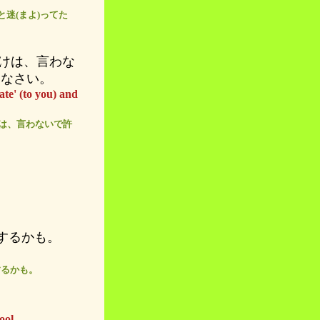
と迷(まよ)ってた
だけは、言わな
しなさい。
late' (to you) and
けは、言わないで許
するかも。
するかも。
ool.