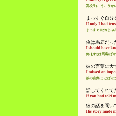
高校生(こうこうせ
まっすぐ自分を
If only I had trus
まっすぐ自分(じぶん)
俺は馬鹿だっ
I should have kn
俺(おれ)は馬鹿(ば
彼の言葉に大
I missed an impor
彼の言葉(ことば)に
話してくれて
If you had told 
彼の話を聞い
His story made m