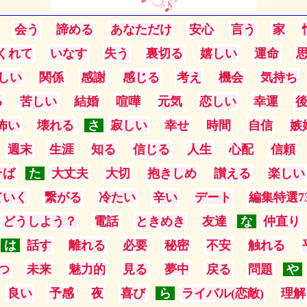
会う
諦める
あなただけ
安心
言う
家
くれて
いなす
失う
裏切る
嬉しい
運命
しい
関係
感謝
感じる
考え
機会
気持ち
る
苦しい
結婚
喧嘩
元気
恋しい
幸運
怖い
壊れる
さ
寂しい
幸せ
時間
自信
嫉
週末
生涯
知る
信じる
人生
心配
信頼
そば
た
大丈夫
大切
抱きしめ
讃える
楽しい
ていく
繋がる
冷たい
辛い
デート
編集特選7
どうしよう？
電話
ときめき
友達
な
仲直り
は
話す
離れる
必要
秘密
不安
触れる
つ
未来
魅力的
見る
夢中
戻る
問題
や
良い
予感
夜
喜び
ら
ライバル(恋敵)
理解