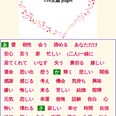
110主題 pages
あ
愛
相性
会う
諦める
あなただけ
安心
言う
家
忙しい
(二人)一緒に
居てくれて
いなす
失う
裏切る
嬉しい
運命
思い出
想う
か
輝く
悲しい
関係
感謝
感じる
考え
機会
気持ち
興味
嫌い
悔しい
来る
苦しい
結婚
喧嘩
元気
恋しい
幸運
後悔
誤解
告白
心
怖い
壊れる
さ
寂しい
幸せ
時間
自信