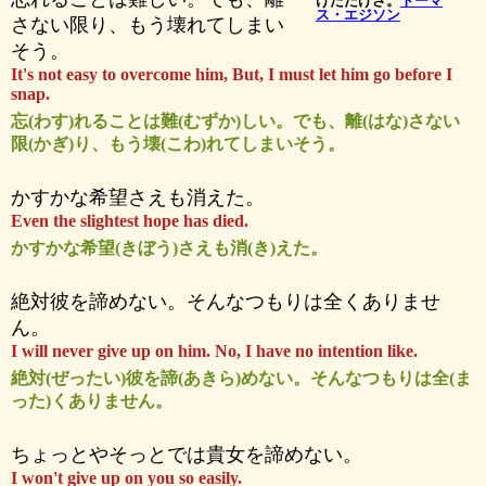
けただけさ。
トーマ
ス・エジソン
さない限り、もう壊れてしまい
そう。
It's not easy to overcome him, But, I must let him go before I
snap.
忘(わす)れることは難(むずか)しい。でも、離(はな)さない
限(かぎ)り、もう壊(こわ)れてしまいそう。
かすかな希望さえも消えた。
Even the slightest hope has died.
かすかな希望(きぼう)さえも消(き)えた。
絶対彼を諦めない。そんなつもりは全くありませ
ん。
I will never give up on him. No, I have no intention like.
絶対(ぜったい)彼を諦(あきら)めない。そんなつもりは全(ま
った)くありません。
ちょっとやそっとでは貴女を諦めない。
I won't give up on you so easily.