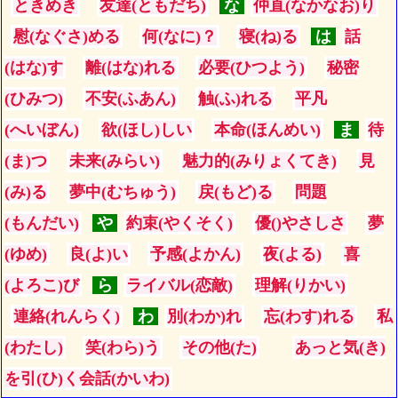
ときめき
友達(ともだち)
な
仲直(なかなお)り
慰(なぐさ)める
何(なに)？
寝(ね)る
は
話
(はな)す
離(はな)れる
必要(ひつよう)
秘密
(ひみつ)
不安(ふあん)
触(ふ)れる
平凡
(へいぼん)
欲(ほし)しい
本命(ほんめい)
ま
待
(ま)つ
未来(みらい)
魅力的(みりょくてき)
見
(み)る
夢中(むちゅう)
戻(もど)る
問題
(もんだい)
や
約束(やくそく)
優()やさしさ
夢
(ゆめ)
良(よ)い
予感(よかん)
夜(よる)
喜
(よろこ)び
ら
ライバル(恋敵)
理解(りかい)
連絡(れんらく)
わ
別(わか)れ
忘(わす)れる
私
(わたし)
笑(わら)う
その他(た)
あっと気(き)
を引(ひ)く会話(かいわ)