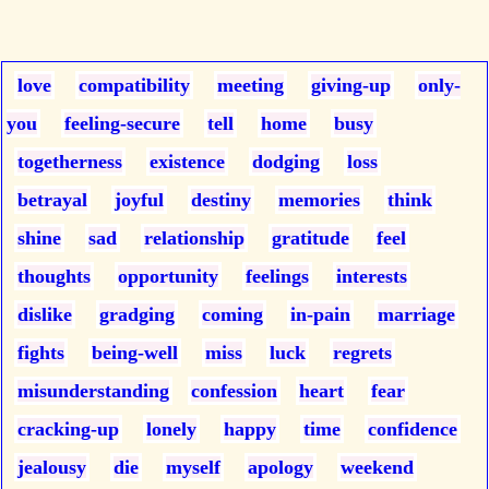
love
compatibility
meeting
giving-up
only-
you
feeling-secure
tell
home
busy
togetherness
existence
dodging
loss
betrayal
joyful
destiny
memories
think
shine
sad
relationship
gratitude
feel
thoughts
opportunity
feelings
interests
dislike
gradging
coming
in-pain
marriage
fights
being-well
miss
luck
regrets
misunderstanding
confession
heart
fear
cracking-up
lonely
happy
time
confidence
jealousy
die
myself
apology
weekend