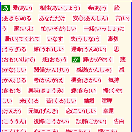
あ
愛(あい)
相性(あいしょう)
会(あ)う
諦
(あきら)める
あなただけ
安心(あんしん)
言(い)
う
家(いえ)
忙(いそが)しい
一緒(いっしょ)に
居(い)てくれて
いなす
失(うしな)う
裏切
(うらぎ)る
嬉(うれ)しい
運命(うんめい)
思
(おも)い出(で)
想(おも)う
か
輝(かがや)く
悲
(かな)しい
関係(かんけい)
感謝(かんしゃ)
感
(かん)じる
考(かんが)え
機会(きかい)
気持
(きも)ち
興味(きょうみ)
嫌(きら)い
悔(くや)
しい
来(く)る
苦(くる)しい
結婚
喧嘩
(けんか)
元気(げんき)
恋(こい)しい
幸運
(こううん)
後悔(こうかい)
誤解(ごかい)
告白
(こくはく)
心(こころ)
怖(こわ)い
壊(こわ)