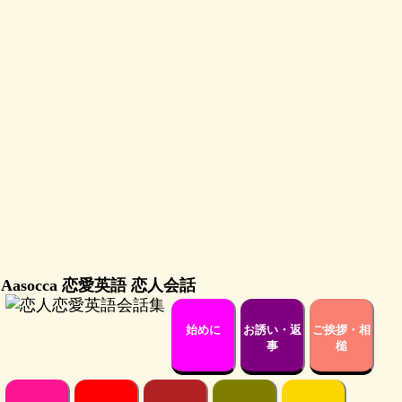
Aasocca 恋愛英語 恋人会話
始めに
お誘い・返
ご挨拶・相
事
槌