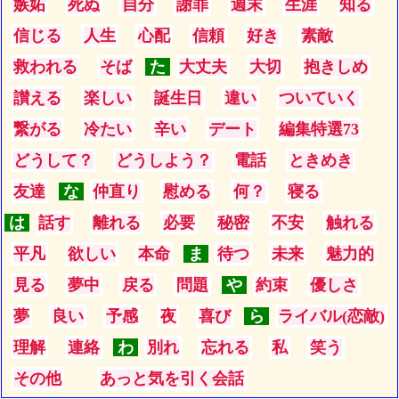
嫉妬
死ぬ
自分
謝罪
週末
生涯
知る
信じる
人生
心配
信頼
好き
素敵
救われる
そば
た
大丈夫
大切
抱きしめ
讃える
楽しい
誕生日
違い
ついていく
繋がる
冷たい
辛い
デート
編集特選73
どうして？
どうしよう？
電話
ときめき
友達
な
仲直り
慰める
何？
寝る
は
話す
離れる
必要
秘密
不安
触れる
平凡
欲しい
本命
ま
待つ
未来
魅力的
見る
夢中
戻る
問題
や
約束
優しさ
夢
良い
予感
夜
喜び
ら
ライバル(恋敵)
理解
連絡
わ
別れ
忘れる
私
笑う
その他
あっと気を引く会話