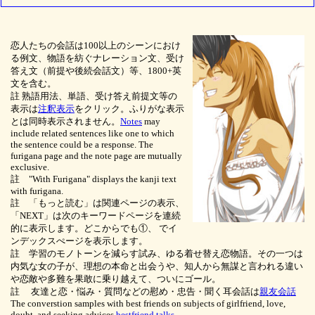
恋人たちの会話は100以上のシーンにおけ
る例文、物語を紡ぐナレーション文、受け
答え文（前提や後続会話文）等、1800+英
文を含む。
註 熟語用法、単語、受け答え前提文等の
表示は
注釈表示
をクリック。ふりがな表示
とは同時表示されません。
Notes
may
include related sentences like one to which
the sentence could be a response. The
furigana page and the note page are mutually
exclusive.
註 "With Furigana" displays the kanji text
with furigana.
註 「もっと読む」は関連ページの表示、
「NEXT」は次のキーワードページを連続
的に表示します。どこからでも①、
でイ
ンデックスぺージを表示します。
註 学習のモノトーンを減らす試み、ゆる着せ替え恋物語。その一つは
内気な女の子が、理想の本命と出会うや、知人から無謀と言われる違い
や恋敵や多難を果敢に乗り越えて、ついにゴール。
註 友達と恋・悩み・質問などの慰め・忠告・聞く耳会話は
親友会話
The converstion samples with best friends on subjects of girlfriend, love,
doubt, and seeking advices.
bestfriend talks