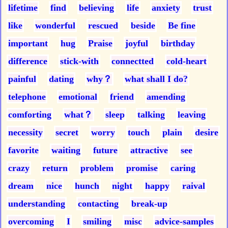
lifetime
find
believing
life
anxiety
trust
like
wonderful
rescued
beside
Be fine
important
hug
Praise
joyful
birthday
difference
stick-with
connectted
cold-heart
painful
dating
why？
what shall I do?
telephone
emotional
friend
amending
comforting
what？
sleep
talking
leaving
necessity
secret
worry
touch
plain
desire
favorite
waiting
future
attractive
see
crazy
return
problem
promise
caring
dream
nice
hunch
night
happy
raival
understanding
contacting
break-up
overcoming
I
smiling
misc
advice-samples