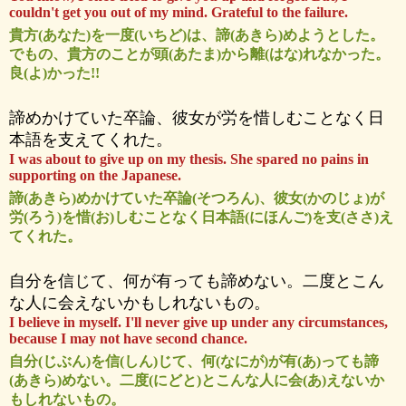
couldn't get you out of my mind. Grateful to the failure.
貴方(あなた)を一度(いちど)は、諦(あきら)めようとした。
でもの、貴方のことが頭(あたま)から離(はな)れなかった。
良(よ)かった!!
諦めかけていた卒論、彼女が労を惜しむことなく日
本語を支えてくれた。
I was about to give up on my thesis. She spared no pains in
supporting on the Japanese.
諦(あきら)めかけていた卒論(そつろん)、彼女(かのじょ)が
労(ろう)を惜(お)しむことなく日本語(にほんご)を支(ささ)え
てくれた。
自分を信じて、何が有っても諦めない。二度とこん
な人に会えないかもしれないもの。
I believe in myself. I'll never give up under any circumstances,
because I may not have second chance.
自分(じぶん)を信(しん)じて、何(なにが)が有(あ)っても諦
(あきら)めない。二度(にどと)とこんな人に会(あ)えないか
もしれないもの。