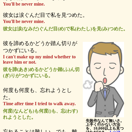
You'll be never mine.
彼女は涙ぐんだ目で私を見つめた。
You'll be never mine.
彼女は涙(なみだ)ぐんだ目(め)で私(わたし)を見(み)つめた。
彼を諦めるかどうか踏ん切りが
つかずにいる。
I can't make up my mind whether to
leave him or not.
彼を諦(あき)めるかどうか踏(ふ)ん切
(ぎ)りがつかずにいる。
何度も何度も、忘れようとし
た。
Time after time I tried to walk away.
何度(なんども)も何度()も、忘(わす)
れようとした。
失敗作なんて無いさ。
上手く行かない方法
を、10,000以上も見つ
忘れることは難しい。でも、離