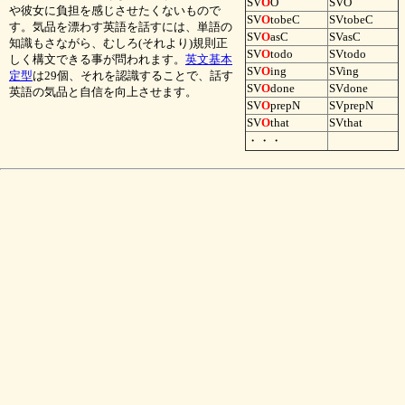
SV
O
O
SVO
や彼女に負担を感じさせたくないもので
SV
O
tobeC
SVtobeC
す。気品を漂わす英語を話すには、単語の
SV
O
asC
SVasC
知識もさながら、むしろ(それより)規則正
SV
O
todo
SVtodo
しく構文できる事が問われます。
英文基本
SV
O
ing
SVing
定型
は29個、それを認識することで、話す
SV
O
done
SVdone
英語の気品と自信を向上させます。
SV
O
prepN
SVprepN
SV
O
that
SVthat
・・・