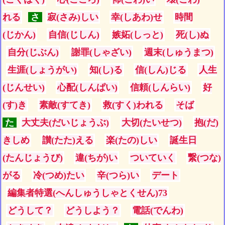
れる
さ
寂(さみ)しい
幸(しあわ)せ
時間
(じかん)
自信(じしん)
嫉妬(しっと)
死(し)ぬ
自分(じぶん)
謝罪(しゃざい)
週末(しゅうまつ)
生涯(しょうがい)
知(し)る
信(しん)じる
人生
(じんせい)
心配(しんぱい)
信頼(しんらい)
好
(す)き
素敵(すてき)
救(すく)われる
そば
た
大丈夫(だいじょうぶ)
大切(たいせつ)
抱(だ)
きしめ
讃(たた)える
楽(たの)しい
誕生日
(たんじょうび)
違(ちが)い
ついていく
繋(つな)
がる
冷(つめ)たい
辛(つら)い
デート
編集者特選(へんしゅうしゃとくせん)73
どうして？
どうしよう？
電話(でんわ)