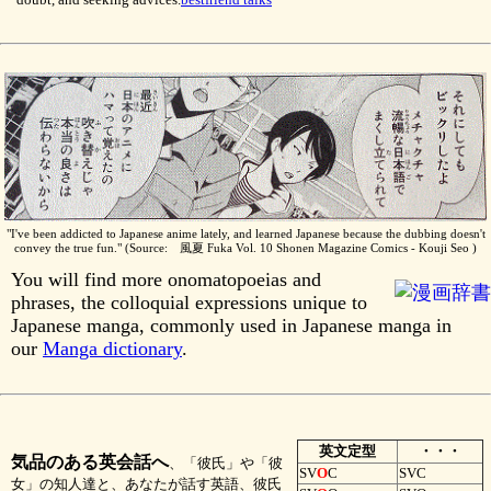
"I've been addicted to Japanese anime lately, and learned Japanese because the dubbing doesn't
convey the true fun." (Source: 風夏 Fuka Vol. 10 Shonen Magazine Comics - Kouji Seo )
You will find more onomatopoeias and
phrases, the colloquial expressions unique to
Japanese manga, commonly used in Japanese manga in
our
Manga dictionary
.
英文定型
・・・
気品のある英会話へ
、「彼氏」や「彼
SV
O
C
SVC
女」の知人達と、あなたが話す英語、彼氏