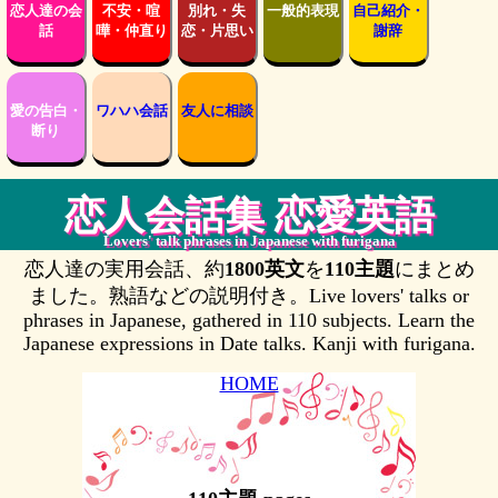
恋人達の会
不安・喧
別れ・失
一般的表現
自己紹介・
話
嘩・仲直り
恋・片思い
謝辞
愛の告白・
ワハハ会話
友人に相談
断り
恋人会話集 恋愛英語
Lovers' talk phrases in Japanese with furigana
恋人達の実用会話、約
1800英文
を
110主題
にまとめ
ました。熟語などの説明付き。Live lovers' talks or
phrases in Japanese, gathered in 110 subjects. Learn the
Japanese expressions in Date talks. Kanji with furigana.
HOME