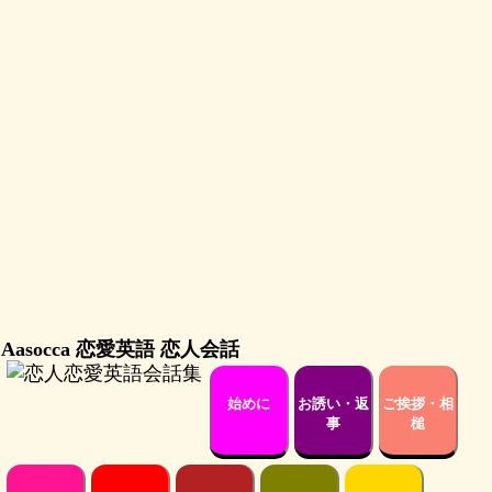
Aasocca 恋愛英語 恋人会話
始めに
お誘い・返
ご挨拶・相
事
槌