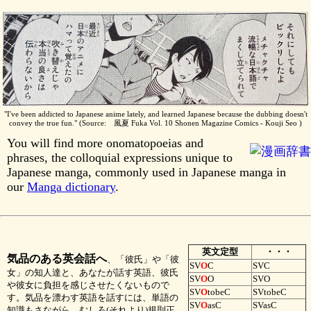
"I've been addicted to Japanese anime lately, and learned Japanese because the dubbing doesn't
convey the true fun." (Source: 風夏 Fuka Vol. 10 Shonen Magazine Comics - Kouji Seo )
You will find more onomatopoeias and
phrases, the colloquial expressions unique to
Japanese manga, commonly used in Japanese manga in
our
Manga dictionary
.
英文定型
・・・
気品のある英会話へ
、「彼氏」や「彼
SV
O
C
SVC
女」の知人達と、あなたが話す英語、彼氏
SV
O
O
SVO
や彼女に負担を感じさせたくないもので
SV
O
tobeC
SVtobeC
す。気品を漂わす英語を話すには、単語の
SV
O
asC
SVasC
知識もさながら、むしろ(それより)規則正