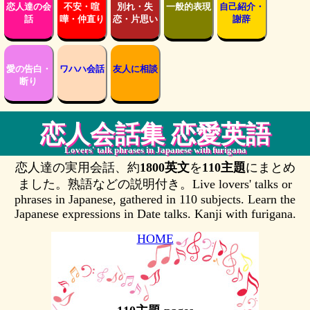
恋人達の会
不安・喧
別れ・失
一般的表現
自己紹介・
話
嘩・仲直り
恋・片思い
謝辞
愛の告白・
ワハハ会話
友人に相談
断り
恋人会話集 恋愛英語
Lovers' talk phrases in Japanese with furigana
恋人達の実用会話、約
1800英文
を
110主題
にまとめ
ました。熟語などの説明付き。Live lovers' talks or
phrases in Japanese, gathered in 110 subjects. Learn the
Japanese expressions in Date talks. Kanji with furigana.
HOME