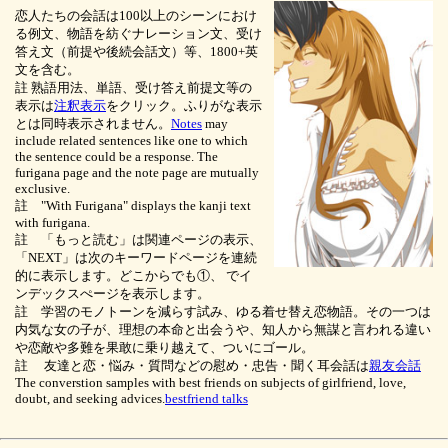
恋人たちの会話は100以上のシーンにおけ
る例文、物語を紡ぐナレーション文、受け
答え文（前提や後続会話文）等、1800+英
文を含む。
註 熟語用法、単語、受け答え前提文等の
表示は
注釈表示
をクリック。ふりがな表示
とは同時表示されません。
Notes
may
include related sentences like one to which
the sentence could be a response. The
furigana page and the note page are mutually
exclusive.
註 "With Furigana" displays the kanji text
with furigana.
註 「もっと読む」は関連ページの表示、
「NEXT」は次のキーワードページを連続
的に表示します。どこからでも①、
でイ
ンデックスぺージを表示します。
註 学習のモノトーンを減らす試み、ゆる着せ替え恋物語。その一つは
内気な女の子が、理想の本命と出会うや、知人から無謀と言われる違い
や恋敵や多難を果敢に乗り越えて、ついにゴール。
註 友達と恋・悩み・質問などの慰め・忠告・聞く耳会話は
親友会話
The converstion samples with best friends on subjects of girlfriend, love,
doubt, and seeking advices.
bestfriend talks