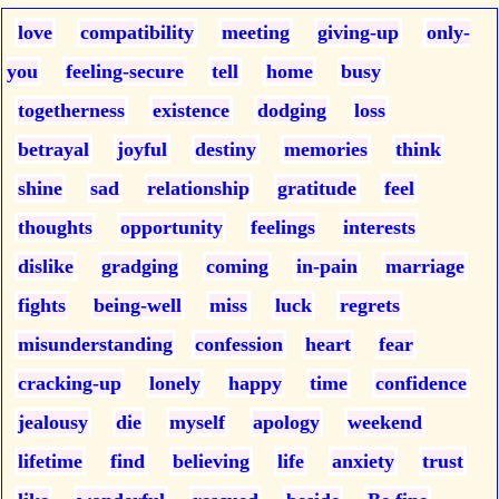
love
compatibility
meeting
giving-up
only-
you
feeling-secure
tell
home
busy
togetherness
existence
dodging
loss
betrayal
joyful
destiny
memories
think
shine
sad
relationship
gratitude
feel
thoughts
opportunity
feelings
interests
dislike
gradging
coming
in-pain
marriage
fights
being-well
miss
luck
regrets
misunderstanding
confession
heart
fear
cracking-up
lonely
happy
time
confidence
jealousy
die
myself
apology
weekend
lifetime
find
believing
life
anxiety
trust