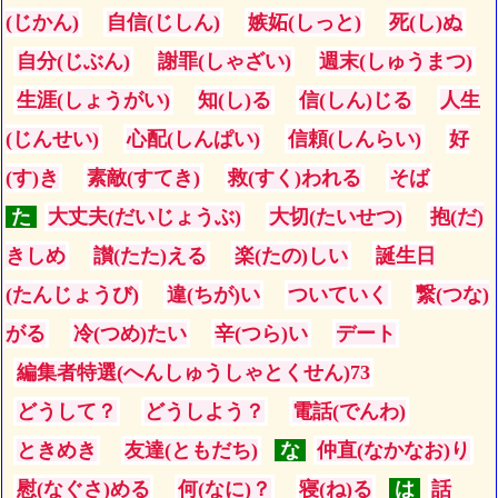
(じかん)
自信(じしん)
嫉妬(しっと)
死(し)ぬ
自分(じぶん)
謝罪(しゃざい)
週末(しゅうまつ)
生涯(しょうがい)
知(し)る
信(しん)じる
人生
(じんせい)
心配(しんぱい)
信頼(しんらい)
好
(す)き
素敵(すてき)
救(すく)われる
そば
た
大丈夫(だいじょうぶ)
大切(たいせつ)
抱(だ)
きしめ
讃(たた)える
楽(たの)しい
誕生日
(たんじょうび)
違(ちが)い
ついていく
繋(つな)
がる
冷(つめ)たい
辛(つら)い
デート
編集者特選(へんしゅうしゃとくせん)73
どうして？
どうしよう？
電話(でんわ)
ときめき
友達(ともだち)
な
仲直(なかなお)り
慰(なぐさ)める
何(なに)？
寝(ね)る
は
話