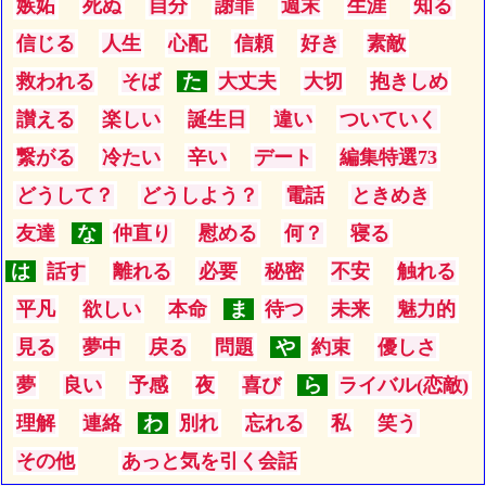
嫉妬
死ぬ
自分
謝罪
週末
生涯
知る
信じる
人生
心配
信頼
好き
素敵
救われる
そば
た
大丈夫
大切
抱きしめ
讃える
楽しい
誕生日
違い
ついていく
繋がる
冷たい
辛い
デート
編集特選73
どうして？
どうしよう？
電話
ときめき
友達
な
仲直り
慰める
何？
寝る
は
話す
離れる
必要
秘密
不安
触れる
平凡
欲しい
本命
ま
待つ
未来
魅力的
見る
夢中
戻る
問題
や
約束
優しさ
夢
良い
予感
夜
喜び
ら
ライバル(恋敵)
理解
連絡
わ
別れ
忘れる
私
笑う
その他
あっと気を引く会話