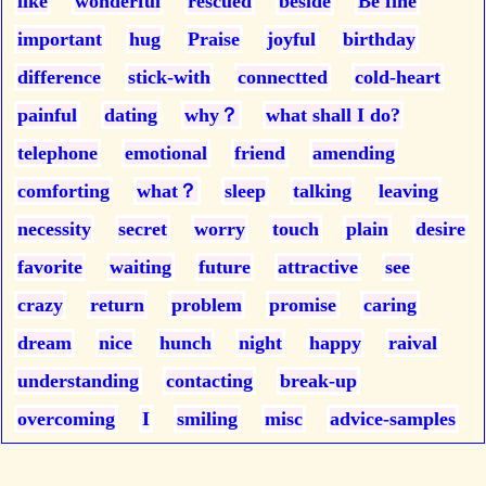
like
wonderful
rescued
beside
Be fine
important
hug
Praise
joyful
birthday
difference
stick-with
connectted
cold-heart
painful
dating
why？
what shall I do?
telephone
emotional
friend
amending
comforting
what？
sleep
talking
leaving
necessity
secret
worry
touch
plain
desire
favorite
waiting
future
attractive
see
crazy
return
problem
promise
caring
dream
nice
hunch
night
happy
raival
understanding
contacting
break-up
overcoming
I
smiling
misc
advice-samples