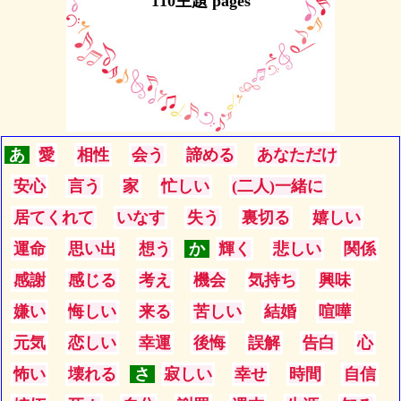
110主題 pages
あ
愛
相性
会う
諦める
あなただけ
安心
言う
家
忙しい
(二人)一緒に
居てくれて
いなす
失う
裏切る
嬉しい
運命
思い出
想う
か
輝く
悲しい
関係
感謝
感じる
考え
機会
気持ち
興味
嫌い
悔しい
来る
苦しい
結婚
喧嘩
元気
恋しい
幸運
後悔
誤解
告白
心
怖い
壊れる
さ
寂しい
幸せ
時間
自信