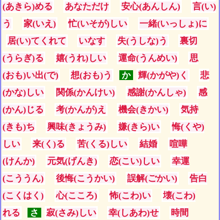
(あきら)める
あなただけ
安心(あんしん)
言(い)
う
家(いえ)
忙(いそが)しい
一緒(いっしょ)に
居(い)てくれて
いなす
失(うしな)う
裏切
(うらぎ)る
嬉(うれ)しい
運命(うんめい)
思
(おも)い出(で)
想(おも)う
か
輝(かがや)く
悲
(かな)しい
関係(かんけい)
感謝(かんしゃ)
感
(かん)じる
考(かんが)え
機会(きかい)
気持
(きも)ち
興味(きょうみ)
嫌(きら)い
悔(くや)
しい
来(く)る
苦(くる)しい
結婚
喧嘩
(けんか)
元気(げんき)
恋(こい)しい
幸運
(こううん)
後悔(こうかい)
誤解(ごかい)
告白
(こくはく)
心(こころ)
怖(こわ)い
壊(こわ)
れる
さ
寂(さみ)しい
幸(しあわ)せ
時間