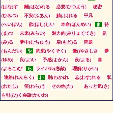
(はな)す
離(はな)れる
必要(ひつよう)
秘密
(ひみつ)
不安(ふあん)
触(ふ)れる
平凡
(へいぼん)
欲(ほし)しい
本命(ほんめい)
ま
待
(ま)つ
未来(みらい)
魅力的(みりょくてき)
見
(み)る
夢中(むちゅう)
戻(もど)る
問題
(もんだい)
や
約束(やくそく)
優()やさしさ
夢
(ゆめ)
良(よ)い
予感(よかん)
夜(よる)
喜
(よろこ)び
ら
ライバル(恋敵)
理解(りかい)
連絡(れんらく)
わ
別(わか)れ
忘(わす)れる
私
(わたし)
笑(わら)う
その他(た)
あっと気(き)
を引(ひ)く会話(かいわ)