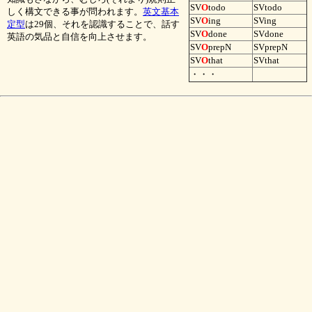
SV
O
todo
SVtodo
しく構文できる事が問われます。
英文基本
SV
O
ing
SVing
定型
は29個、それを認識することで、話す
SV
O
done
SVdone
英語の気品と自信を向上させます。
SV
O
prepN
SVprepN
SV
O
that
SVthat
・・・