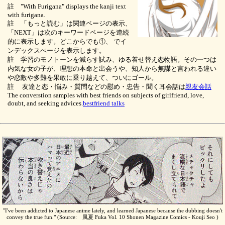
註 "With Furigana" displays the kanji text
with furigana.
註 「もっと読む」は関連ページの表示、
「NEXT」は次のキーワードページを連続
的に表示します。どこからでも①、
でイ
ンデックスぺージを表示します。
註 学習のモノトーンを減らす試み、ゆる着せ替え恋物語。その一つは
内気な女の子が、理想の本命と出会うや、知人から無謀と言われる違い
や恋敵や多難を果敢に乗り越えて、ついにゴール。
註 友達と恋・悩み・質問などの慰め・忠告・聞く耳会話は
親友会話
The converstion samples with best friends on subjects of girlfriend, love,
doubt, and seeking advices.
bestfriend talks
"I've been addicted to Japanese anime lately, and learned Japanese because the dubbing doesn't
convey the true fun." (Source: 風夏 Fuka Vol. 10 Shonen Magazine Comics - Kouji Seo )