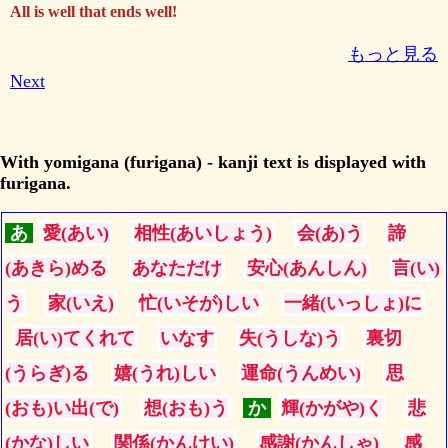
All is well that ends well!
もっと見る
Next
With yomigana (furigana) - kanji text is displayed with
furigana.
あ
愛(あい)
相性(あいしょう)
会(あ)う
諦
(あきら)める
あなただけ
安心(あんしん)
言(い)
う
家(いえ)
忙(いそが)しい
一緒(いっしょ)に
居(い)てくれて
いなす
失(うしな)う
裏切
(うらぎ)る
嬉(うれ)しい
運命(うんめい)
思
(おも)い出(で)
想(おも)う
か
輝(かがや)く
悲
(かな)しい
関係(かんけい)
感謝(かんしゃ)
感