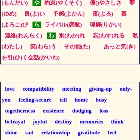
(もんだい)
や
約束(やくそく)
優()やさしさ
夢
(ゆめ)
良(よ)い
予感(よかん)
夜(よる)
喜
(よろこ)び
ら
ライバル(恋敵)
理解(りかい)
連絡(れんらく)
わ
別(わか)れ
忘(わす)れる
私
(わたし)
笑(わら)う
その他(た)
あっと気(き)
を引(ひ)く会話(かいわ)
love
compatibility
meeting
giving-up
only-
you
feeling-secure
tell
home
busy
togetherness
existence
dodging
loss
betrayal
joyful
destiny
memories
think
shine
sad
relationship
gratitude
feel