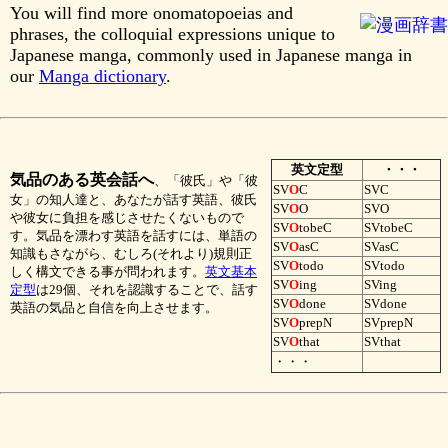
You will find more onomatopoeias and
phrases, the colloquial expressions unique to
Japanese manga, commonly used in Japanese manga in
our
Manga dictionary
.
英文定型
・・・
気品のある英会話へ
、「彼氏」や「彼
SV
O
C
SVC
女」の知人達と、あなたが話す英語、彼氏
SV
O
O
SVO
や彼女に負担を感じさせたくないもので
SV
O
tobeC
SVtobeC
す。気品を漂わす英語を話すには、単語の
SV
O
asC
SVasC
知識もさながら、むしろ(それより)規則正
SV
O
todo
SVtodo
しく構文できる事が問われます。
英文基本
SV
O
ing
SVing
定型
は29個、それを認識することで、話す
SV
O
done
SVdone
英語の気品と自信を向上させます。
SV
O
prepN
SVprepN
SV
O
that
SVthat
・・・