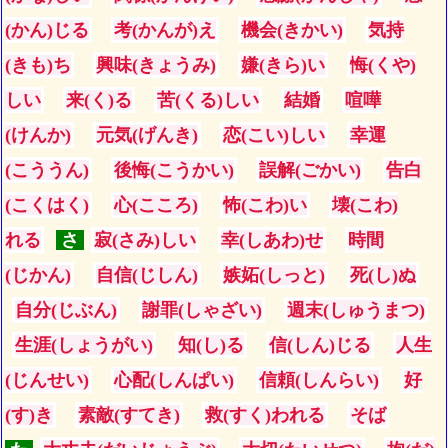
(かん)じる
考(かんが)え
機会(きかい)
気持
(きも)ち
興味(きょうみ)
嫌(きら)い
悔(くや)
しい
来(く)る
苦(くる)しい
結婚
喧嘩
(けんか)
元気(げんき)
恋(こい)しい
幸運
(こううん)
後悔(こうかい)
誤解(ごかい)
告白
(こくはく)
心(こころ)
怖(こわ)い
壊(こわ)
れる
さ
寂(さみ)しい
幸(しあわ)せ
時間
(じかん)
自信(じしん)
嫉妬(しっと)
死(し)ぬ
自分(じぶん)
謝罪(しゃざい)
週末(しゅうまつ)
生涯(しょうがい)
知(し)る
信(しん)じる
人生
(じんせい)
心配(しんぱい)
信頼(しんらい)
好
(す)き
素敵(すてき)
救(すく)われる
そば