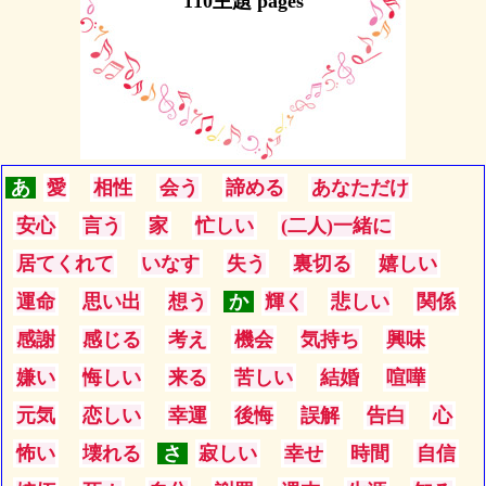
110主題 pages
あ
愛
相性
会う
諦める
あなただけ
安心
言う
家
忙しい
(二人)一緒に
居てくれて
いなす
失う
裏切る
嬉しい
運命
思い出
想う
か
輝く
悲しい
関係
感謝
感じる
考え
機会
気持ち
興味
嫌い
悔しい
来る
苦しい
結婚
喧嘩
元気
恋しい
幸運
後悔
誤解
告白
心
怖い
壊れる
さ
寂しい
幸せ
時間
自信