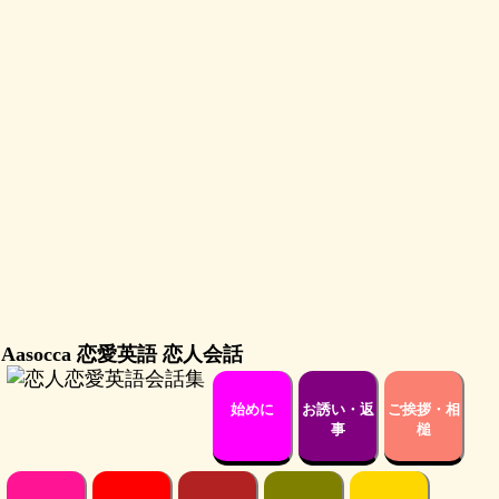
Aasocca 恋愛英語 恋人会話
始めに
お誘い・返
ご挨拶・相
事
槌