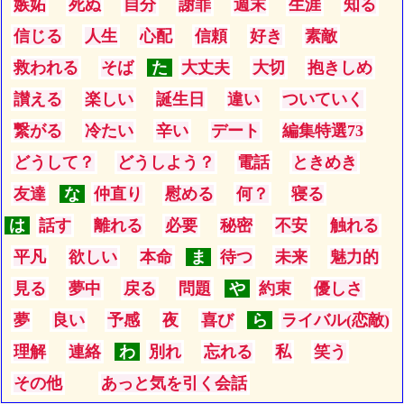
嫉妬
死ぬ
自分
謝罪
週末
生涯
知る
信じる
人生
心配
信頼
好き
素敵
救われる
そば
た
大丈夫
大切
抱きしめ
讃える
楽しい
誕生日
違い
ついていく
繋がる
冷たい
辛い
デート
編集特選73
どうして？
どうしよう？
電話
ときめき
友達
な
仲直り
慰める
何？
寝る
は
話す
離れる
必要
秘密
不安
触れる
平凡
欲しい
本命
ま
待つ
未来
魅力的
見る
夢中
戻る
問題
や
約束
優しさ
夢
良い
予感
夜
喜び
ら
ライバル(恋敵)
理解
連絡
わ
別れ
忘れる
私
笑う
その他
あっと気を引く会話