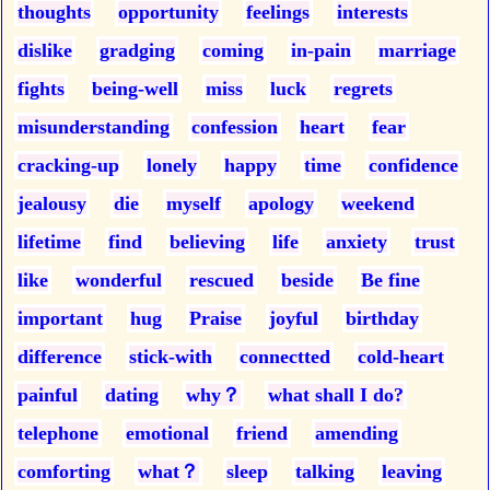
thoughts
opportunity
feelings
interests
dislike
gradging
coming
in-pain
marriage
fights
being-well
miss
luck
regrets
misunderstanding
confession
heart
fear
cracking-up
lonely
happy
time
confidence
jealousy
die
myself
apology
weekend
lifetime
find
believing
life
anxiety
trust
like
wonderful
rescued
beside
Be fine
important
hug
Praise
joyful
birthday
difference
stick-with
connectted
cold-heart
painful
dating
why？
what shall I do?
telephone
emotional
friend
amending
comforting
what？
sleep
talking
leaving