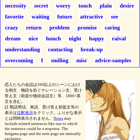
necessity
secret
worry
touch
plain
desire
favorite
waiting
future
attractive
see
crazy
return
problem
promise
caring
dream
nice
hunch
night
happy
raival
understanding
contacting
break-up
overcoming
I
smiling
misc
advice-samples
恋人たちの会話は100以上のシーンにおけ
る例文、物語を紡ぐナレーション文、受け
答え文（前提や後続会話文）等、1800+英
文を含む。
註 熟語用法、単語、受け答え前提文等の
表示は
注釈表示
をクリック。ふりがな表示
とは同時表示されません。
Notes
may
include related sentences like one to which
the sentence could be a response. The
furigana page and the note page are mutually
exclusive.