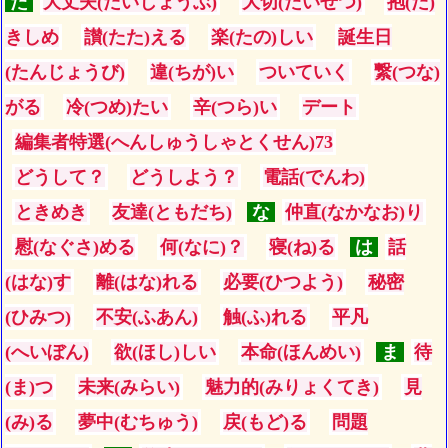
た
大丈夫(だいじょうぶ)
大切(たいせつ)
抱(だ)
きしめ
讃(たた)える
楽(たの)しい
誕生日
(たんじょうび)
違(ちが)い
ついていく
繋(つな)
がる
冷(つめ)たい
辛(つら)い
デート
編集者特選(へんしゅうしゃとくせん)73
どうして？
どうしよう？
電話(でんわ)
ときめき
友達(ともだち)
な
仲直(なかなお)り
慰(なぐさ)める
何(なに)？
寝(ね)る
は
話
(はな)す
離(はな)れる
必要(ひつよう)
秘密
(ひみつ)
不安(ふあん)
触(ふ)れる
平凡
(へいぼん)
欲(ほし)しい
本命(ほんめい)
ま
待
(ま)つ
未来(みらい)
魅力的(みりょくてき)
見
(み)る
夢中(むちゅう)
戻(もど)る
問題