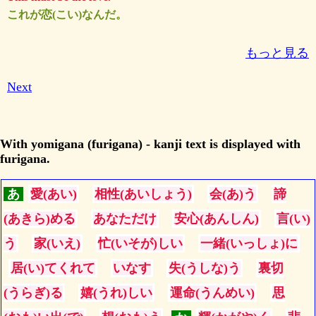
これが恋(こい)なんだ。
もっと見る
Next
With yomigana (furigana) - kanji text is displayed with
furigana.
あ
愛(あい)
相性(あいしょう)
会(あ)う
諦
(あきら)める
あなただけ
安心(あんしん)
言(い)
う
家(いえ)
忙(いそが)しい
一緒(いっしょ)に
居(い)てくれて
いなす
失(うしな)う
裏切
(うらぎ)る
嬉(うれ)しい
運命(うんめい)
思