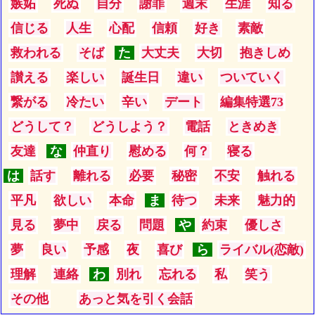
嫉妬
死ぬ
自分
謝罪
週末
生涯
知る
信じる
人生
心配
信頼
好き
素敵
救われる
そば
た
大丈夫
大切
抱きしめ
讃える
楽しい
誕生日
違い
ついていく
繋がる
冷たい
辛い
デート
編集特選73
どうして？
どうしよう？
電話
ときめき
友達
な
仲直り
慰める
何？
寝る
は
話す
離れる
必要
秘密
不安
触れる
平凡
欲しい
本命
ま
待つ
未来
魅力的
見る
夢中
戻る
問題
や
約束
優しさ
夢
良い
予感
夜
喜び
ら
ライバル(恋敵)
理解
連絡
わ
別れ
忘れる
私
笑う
その他
あっと気を引く会話