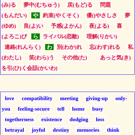
(み)る
夢中(むちゅう)
戻(もど)る
問題
(もんだい)
や
約束(やくそく)
優()やさしさ
夢
(ゆめ)
良(よ)い
予感(よかん)
夜(よる)
喜
(よろこ)び
ら
ライバル(恋敵)
理解(りかい)
連絡(れんらく)
わ
別(わか)れ
忘(わす)れる
私
(わたし)
笑(わら)う
その他(た)
あっと気(き)
を引(ひ)く会話(かいわ)
love
compatibility
meeting
giving-up
only-
you
feeling-secure
tell
home
busy
togetherness
existence
dodging
loss
betrayal
joyful
destiny
memories
think