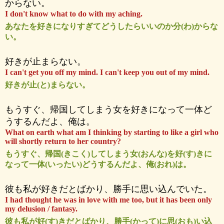
からない。
I don't know what to do with my aching.
あなたを好きになりすぎてどうしたらいいのか分(わ)からな
い。
好きが止まらない。
I can't get you off my mind. I can't keep you out of my mind.
好きが止(と)まらない。
もうすぐ、帰国してしまう女を好きになって一体ど
うするんだよ、俺は。
What on earth what am I thinking by starting to like a girl who
will shortly return to her country?
もうすぐ、帰国(きこく)してしまう女(おんな)を好(す)きに
なって一体(いったい)どうするんだよ、俺(おれ)は。
彼も私が好きだとばかり、勝手に思い込んでいた。
I had thought he was in love with me too, but it has been only
my delusion / fantasy.
彼も私が好(す)きだとばかり、勝手(かって)に思(おも)い込