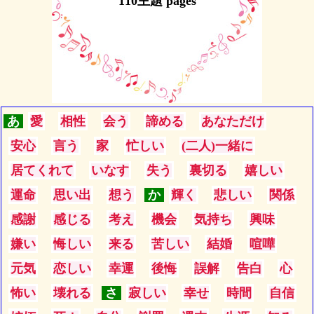
110主題 pages
あ
愛
相性
会う
諦める
あなただけ
安心
言う
家
忙しい
(二人)一緒に
居てくれて
いなす
失う
裏切る
嬉しい
運命
思い出
想う
か
輝く
悲しい
関係
感謝
感じる
考え
機会
気持ち
興味
嫌い
悔しい
来る
苦しい
結婚
喧嘩
元気
恋しい
幸運
後悔
誤解
告白
心
怖い
壊れる
さ
寂しい
幸せ
時間
自信