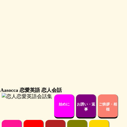
Aasocca 恋愛英語 恋人会話
始めに
お誘い・返
ご挨拶・相
事
槌