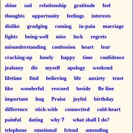
shine
sad
relationship
gratitude
feel
thoughts
opportunity
feelings
interests
dislike
gradging
coming
in-pain
marriage
fights
being-well
miss
luck
regrets
misunderstanding
confession
heart
fear
cracking-up
lonely
happy
time
confidence
jealousy
die
myself
apology
weekend
lifetime
find
believing
life
anxiety
trust
like
wonderful
rescued
beside
Be fine
important
hug
Praise
joyful
birthday
difference
stick-with
connectted
cold-heart
painful
dating
why？
what shall I do?
telephone
emotional
friend
amending