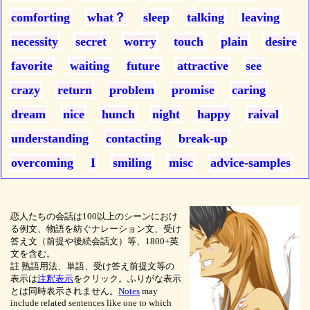
comforting
what？
sleep
talking
leaving
necessity
secret
worry
touch
plain
desire
favorite
waiting
future
attractive
see
crazy
return
problem
promise
caring
dream
nice
hunch
night
happy
raival
understanding
contacting
break-up
overcoming
I
smiling
misc
advice-samples
恋人たちの会話は100以上のシーンにおけ
る例文、物語を紡ぐナレーション文、受け
答え文（前提や後続会話文）等、1800+英
文を含む。
註 熟語用法、単語、受け答え前提文等の
表示は
注釈表示
をクリック。ふりがな表示
とは同時表示されません。
Notes
may
include related sentences like one to which