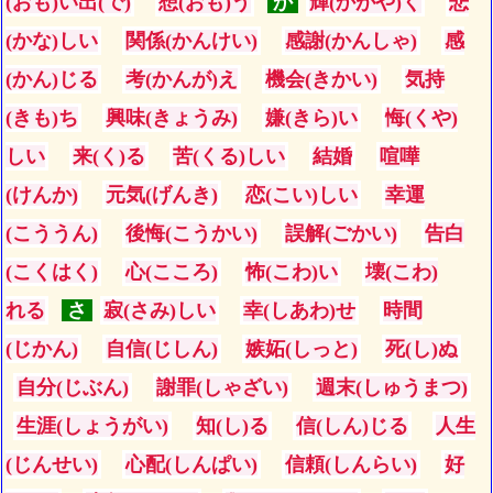
(おも)い出(で)
想(おも)う
か
輝(かがや)く
悲
(かな)しい
関係(かんけい)
感謝(かんしゃ)
感
(かん)じる
考(かんが)え
機会(きかい)
気持
(きも)ち
興味(きょうみ)
嫌(きら)い
悔(くや)
しい
来(く)る
苦(くる)しい
結婚
喧嘩
(けんか)
元気(げんき)
恋(こい)しい
幸運
(こううん)
後悔(こうかい)
誤解(ごかい)
告白
(こくはく)
心(こころ)
怖(こわ)い
壊(こわ)
れる
さ
寂(さみ)しい
幸(しあわ)せ
時間
(じかん)
自信(じしん)
嫉妬(しっと)
死(し)ぬ
自分(じぶん)
謝罪(しゃざい)
週末(しゅうまつ)
生涯(しょうがい)
知(し)る
信(しん)じる
人生
(じんせい)
心配(しんぱい)
信頼(しんらい)
好