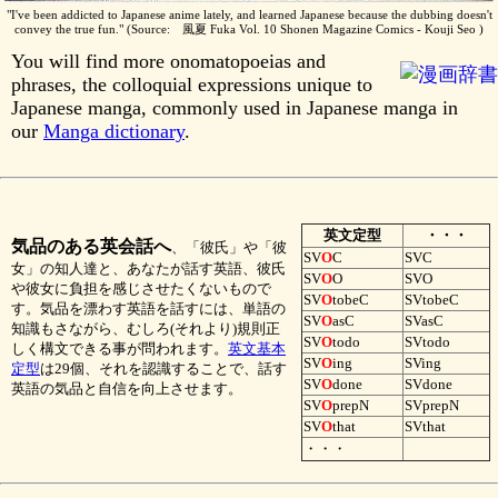
"I've been addicted to Japanese anime lately, and learned Japanese because the dubbing doesn't
convey the true fun." (Source: 風夏 Fuka Vol. 10 Shonen Magazine Comics - Kouji Seo )
You will find more onomatopoeias and
phrases, the colloquial expressions unique to
Japanese manga, commonly used in Japanese manga in
our
Manga dictionary
.
英文定型
・・・
気品のある英会話へ
、「彼氏」や「彼
SV
O
C
SVC
女」の知人達と、あなたが話す英語、彼氏
SV
O
O
SVO
や彼女に負担を感じさせたくないもので
SV
O
tobeC
SVtobeC
す。気品を漂わす英語を話すには、単語の
SV
O
asC
SVasC
知識もさながら、むしろ(それより)規則正
SV
O
todo
SVtodo
しく構文できる事が問われます。
英文基本
SV
O
ing
SVing
定型
は29個、それを認識することで、話す
SV
O
done
SVdone
英語の気品と自信を向上させます。
SV
O
prepN
SVprepN
SV
O
that
SVthat
・・・