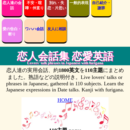
恋人達の会
不安・喧
別れ・失
一般的表現
自己紹介・
話
嘩・仲直り
恋・片思い
謝辞
愛の告白・
ワハハ会話
友人に相談
断り
恋人会話集 恋愛英語
Lovers' talk phrases in Japanese with furigana
恋人達の実用会話、約
1800英文
を
110主題
にまとめ
ました。熟語などの説明付き。Live lovers' talks or
phrases in Japanese, gathered in 110 subjects. Learn the
Japanese expressions in Date talks. Kanji with furigana.
HOME