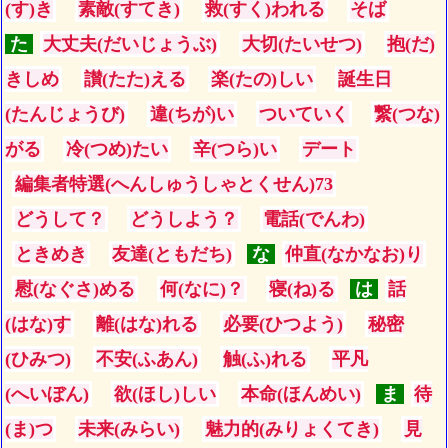
(す)き
素敵(すてき)
救(すく)われる
そば
た
大丈夫(だいじょうぶ)
大切(たいせつ)
抱(だ)
きしめ
讃(たた)える
楽(たの)しい
誕生日
(たんじょうび)
違(ちが)い
ついていく
繋(つな)
がる
冷(つめ)たい
辛(つら)い
デート
編集者特選(へんしゅうしゃとくせん)73
どうして？
どうしよう？
電話(でんわ)
ときめき
友達(ともだち)
な
仲直(なかなお)り
慰(なぐさ)める
何(なに)？
寝(ね)る
は
話
(はな)す
離(はな)れる
必要(ひつよう)
秘密
(ひみつ)
不安(ふあん)
触(ふ)れる
平凡
(へいぼん)
欲(ほし)しい
本命(ほんめい)
ま
待
(ま)つ
未来(みらい)
魅力的(みりょくてき)
見