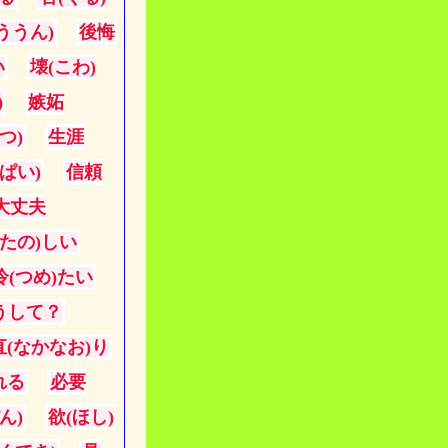
ううん)
後悔
い
壊(こわ)
)
嫉妬
つ)
生涯
ぱい)
信頼
大丈夫
(たの)しい
冷(つめ)たい
うして？
直(なかなお)り
れる
必要
ん)
欲(ほし)