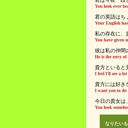
君は今夜一段
You look ever beau
君の英語はち
Your English has
私の存在に、
You have given m
彼は私の仲間
He is the envy of 
貴方といると
I feel I'll see a 
貴方には好き
I want you to do 
今日の貴女は
You look somehow
なりたいも