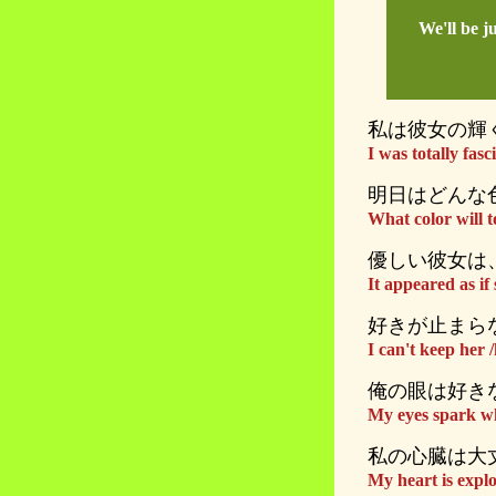
We'll be j
私は彼女の輝
I was totally fas
明日はどんな
What color will
優しい彼女は
It appeared as if
好きが止まら
I can't keep her 
俺の眼は好き
My eyes spark whe
私の心臓は大
My heart is expl