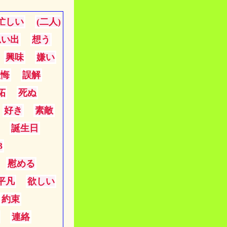
忙しい
(二人)
思い出
想う
興味
嫌い
後悔
誤解
妬
死ぬ
好き
素敵
誕生日
3
慰める
平凡
欲しい
約束
連絡