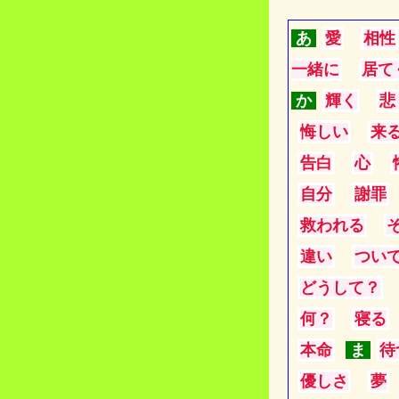
あ
愛
相性
一緒に
居て
か
輝く
悲
悔しい
来
告白
心
自分
謝罪
救われる
違い
つい
どうして？
何？
寝る
本命
ま
待
優しさ
夢