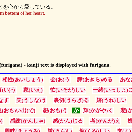
とを心から愛している。
om bottom of her heart.
。
urigana) - kanji text is displayed with furigana.
相性(あいしょう)
会(あ)う
諦(あきら)める
あな
言(い)う
家(いえ)
忙(いそが)しい
一緒(いっしょ)
なす
失(うしな)う
裏切(うらぎ)る
嬉(うれ)しい
思(おも)い出(で)
想(おも)う
か
輝(かがや)く
悲(
)
感謝(かんしゃ)
感(かん)じる
考(かんが)え
機
興味(きょうみ)
嫌(きら)い
悔(くや)しい
来(く