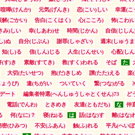
喧嘩(けんか)
元気(げんき)
恋(こい)しい
幸運(こ
誤解(ごかい)
告白(こくはく)
心(こころ)
怖(こわ)
さみ)しい
幸(しあわ)せ
時間(じかん)
自信(じしん
し)ぬ
自分(じぶん)
謝罪(しゃざい)
週末(しゅうま
知(し)る
信(しん)じる
人生(じんせい)
心配(しん
好(す)き
素敵(すてき)
救(すく)われる
そば
た
大切(たいせつ)
抱(だ)きしめ
讃(たた)える
楽
ょうび)
違(ちが)い
ついていく
繋(つな)がる
デート
編集者特選(へんしゅうしゃとくせん)73
ど
電話(でんわ)
ときめき
友達(ともだち)
な
仲
る
何(なに)？
寝(ね)る
は
話(はな)す
離(はな)
秘密(ひみつ)
不安(ふあん)
触(ふ)れる
平凡(へいぼ