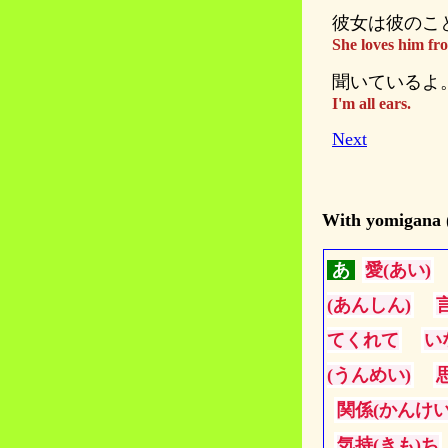
彼女は彼のこ
She loves him fr
聞いているよ
I'm all ears.
Next
With yomigana (f
あ
愛(あい)
(あんしん)
てくれて
い
(うんめい)
関係(かんけい
気持(きも)ち