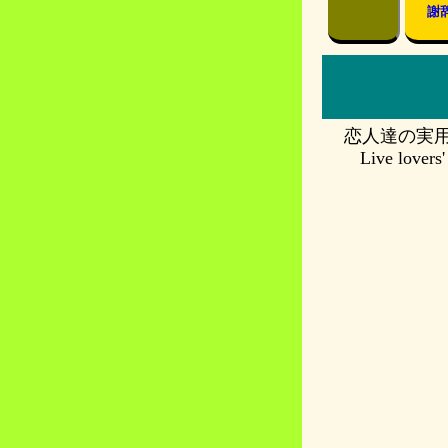
謝
恋人達の実
Live lovers'