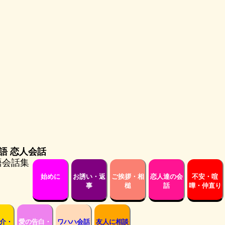
愛英語 恋人会話
始めに
お誘い・返
ご挨拶・相
恋人達の会
不安・喧
事
槌
話
嘩・仲直り
介・
愛の告白・
ワハハ会話
友人に相談