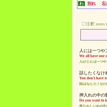
わ
別れ
忘
注釈 note
人には一つや
We all have one o
人(ひと)には一つや
話したくなけ
You don't have to
話(はな)したくな
押入れの中の
Do you want to kn
押入(おしい)れの中