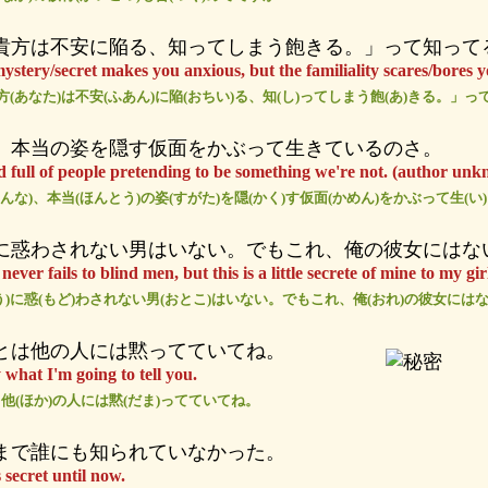
貴方は不安に陥る、知ってしまう飽きる。」って知って
stery/secret makes you anxious, but the familiality scares/bores y
方(あなた)は不安(ふあん)に陥(おちい)る、知(し)ってしまう飽(あ)きる。」っ
、本当の姿を隠す仮面をかぶって生きているのさ。
ld full of people pretending to be something we're not. (author un
みんな)、本当(ほんとう)の姿(すがた)を隠(かく)す仮面(かめん)をかぶって生(
に惑わされない男はいない。でもこれ、俺の彼女にはな
never fails to blind men, but this is a little secrete of mine to my gir
う)に惑(もど)わされない男(おとこ)はいない。でもこれ、俺(おれ)の彼女には
とは他の人には黙ってていてね。
 what I'm going to tell you.
他(ほか)の人には黙(だま)ってていてね。
まで誰にも知られていなかった。
secret until now.