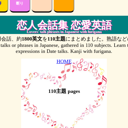
辞
断り
恋人会話集 恋愛英語
Lovers' talk phrases in Japanese with furigana
用会話、約
1800英文
を
110主題
にまとめました。熟語など
 talks or phrases in Japanese, gathered in 110 subjects. Learn
expressions in Date talks. Kanji with furigana.
HOME
110主題 pages