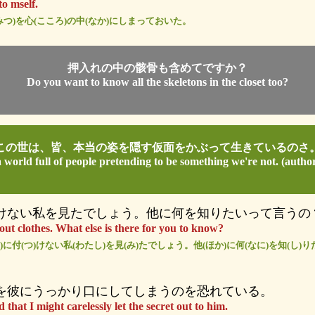
to mself.
つ)を心(こころ)の中(なか)にしまっておいた。
押入れの中の骸骨も含めてですか？
Do you want to know all the skeletons in the closet too?
この世は、皆、本当の姿を隠す仮面をかぶって生きているのさ
a world full of people pretending to be something we're not. (aut
けない私を見たでしょう。他に何を知りたいって言うの
ut clothes. What else is there for you to know?
)に付(つ)けない私(わたし)を見(み)たでしょう。他(ほか)に何(なに)を知(し)り
を彼にうっかり口にしてしまうのを恐れている。
 that I might carelessly let the secret out to him.