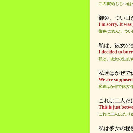
この事実(じじつ)は
御免、つい口
I'm sorry. It was 
御免(ごめん)、つい
私は、彼女の
I decided to burr
私は、彼女の生(お)
私達はかぜで
We are supposed t
私達はかぜで休(や
これは二人だ
This is just betw
これは二人(ふたり
私は彼女の秘