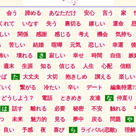
会う
諦める
あなただけ
安心
言う
家
くれて
いなす
失う
裏切る
嬉しい
運命
しい
関係
感謝
感じる
考え
機会
気持ち
る
苦しい
結婚
喧嘩
元気
恋しい
幸運
怖い
壊れる
さ
寂しい
幸せ
時間
自信
嫉
週末
生涯
知る
信じる
人生
心配
信頼
そば
た
大丈夫
大切
抱きしめ
讃える
楽しい
ていく
繋がる
冷たい
辛い
デート
編集特選7
どうしよう？
電話
ときめき
友達
な
仲直り
は
話す
離れる
必要
秘密
不安
触れる
つ
未来
魅力的
見る
夢中
戻る
問題
や
良い
予感
夜
喜び
ら
ライバル(恋敵)
理解