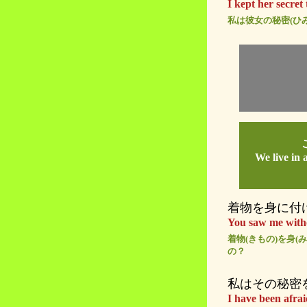
I kept her secret 
私は彼女の秘密(ひみ
We live in 
着物を身に付
You saw me witho
着物(きもの)を身(み
の？
私はその秘密
I have been afraid