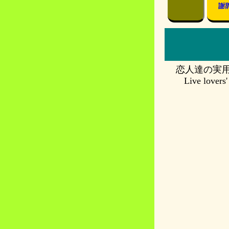
謝
恋人達の実
Live lovers'