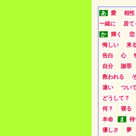
あ
愛
相性
一緒に
居て
か
輝く
悲
悔しい
来
告白
心
自分
謝罪
救われる
違い
つい
どうして？
何？
寝る
本命
ま
待
優しさ
夢