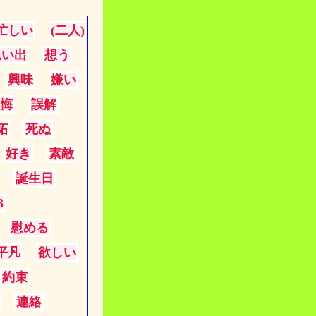
忙しい
(二人)
思い出
想う
興味
嫌い
後悔
誤解
妬
死ぬ
好き
素敵
誕生日
3
慰める
平凡
欲しい
約束
連絡