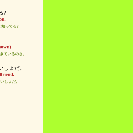
る?
ou.
て知ってる?
known)
い)きているのさ。
いしょだ。
lfriend.
ないしょだ。