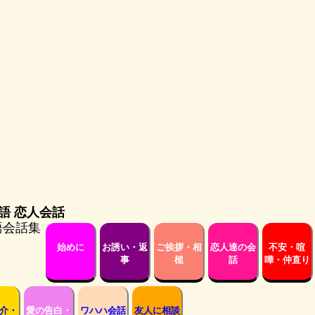
愛英語 恋人会話
始めに
お誘い・返
ご挨拶・相
恋人達の会
不安・喧
事
槌
話
嘩・仲直り
介・
愛の告白・
ワハハ会話
友人に相談