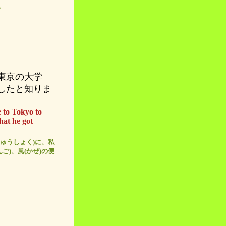
。
東京の大学
したと知りま
e to Tokyo to
that he got
しゅうしょく)に、私
ご)、風(かぜ)の便