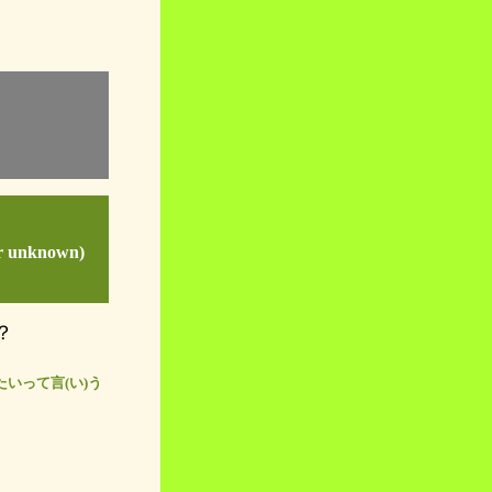
。
hor unknown)
？
たいって言(い)う