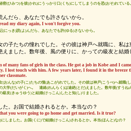
秘密(ひみつ)を彼(かれ)にうっかり口(くち)にしてしまうのを恐(おそ)れている
読んだら、あなたでも許さないから。
read my diary again, I won't forgive you.
記(にっき)読(よ)んだら、あなたでも許(ゆる)さないから。
女の子たちの憧れでした。その彼は神戸へ就職に、私は
絶えました。数年後、風の便りに、かっての級友と結婚
of many fans of girls in the class. He got a job in Kobe and I cam
y. I lost touch with him. A few years later, I found it in the breeze 
mer classmate.
女(おんな)の子(こ)たちの憧(あこが)れでした。その彼は神戸(こうべ)へ就職(
の大学(だいがく)へ。 連絡(れんらく)は途絶(とだ)えました。数年後(すうねん
の級友(きゅうゆう)と結婚(けっこん)したと知(し)りました。
した。お国で結婚されるとか。本当なの？
that you were going to go home and get married. Is it true?
み)にしました。お国(くに)で結婚(けっこん)されるとか。本当(ほんと)なの？