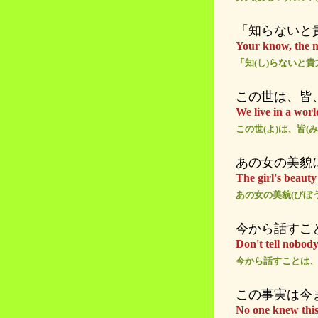
「知らないと
Your know, the my
「知(し)らないと貴
この世は、皆
We live in a wor
この世(よ)は、皆(
あの女の美貌
The girl's beauty 
あの女の美貌(びぼ
今から話すこ
Don't tell nobody
今から話すことは、
この事実は今
No one knew this 