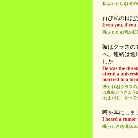
私は(わたし)はその
再び私の日記
Even you, if you 
再(ふたた)び私の日
彼はクラスの
へ。連絡は途
した。
He was the dream 
attend a universit
married to a for
彼(かれ)はクラスの
は東京(とうきょう)
(たよ)りに、かって
噂を耳にしま
I heard a rumor 
噂(うわさ)を耳(み