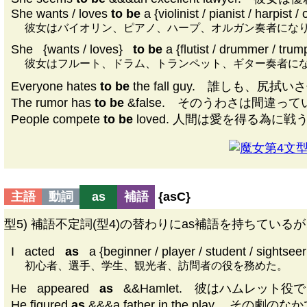
She wants / loves
to be
a {violinist / pianist / harpist / 
彼女はバイオリン、ピアノ、ハープ、オルガン奏者にな
She
|
{wants / loves}
|
to be
a {flutist / drummer / trump
彼女はフルート、ドラム、トランペット、ギター奏者に
Everyone hates
to be
the fall guy. 誰しも、
The rumor has
to be
&false. そのうわさは間違っ
People compete
to be
loved. 人間は愛を得る為に戦
第4文型D
主語
動詞
as
補語
{
as
C}
型5) 補語不定詞(型4)の替わりにas補語を持ちている
I
|
acted
|
as
|
a {beginner / player / student / sightseer /
初心者、選手、学生、観光者、訪問者の役を務めた。
He
|
appeared
|
as
|
&&Hamlet. 彼はハムレット役
He figured
as
&&&a father in the play. そ