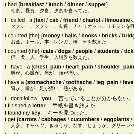
I had {
breakfast
/
lunch
/
dinner
/
supper
}.
朝食、昼食、夕食、夕食を食べてた。
I
|
called
|
a {
taxi
/
cab
/
friend
/
chariot
/
limousine
}.
タクシー、タクシー、友達、チャリオット、リモジンを
I counted {the} {
money
/
balls
/
books
/
bricks
/
brid
お金、ボール、本、レンガ、橋、車を数えた。
I counted {the} {
cats
/
dogs
/
people
/
students
/
tick
猫、犬、人、学生、入場券を数えた。
I
|
have
|
a {
chest_pain
/
heart_pain
/
shoulder_pai
胸が、心臓が、肩が、頭が痛い。
I have a {
stomachache
/
toothache
/
leg_pain
/
feve
胃が、歯が、足が痛い、熱がある。
I
|
don't follow
|
you
. 言っていることが分からない。
I finished a
letter
. 手紙を書き終えた。
I found my
key
. キーを見つけた。
I get {
carrots
/
cabbages
/
cucumbers
/
eggplants
/
人参、キャベツ、きゅうり、なす、しょうが、グリーン