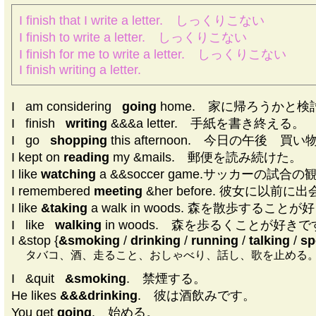
I finish that I write a letter. しっくりこない
I finish to write a letter. しっくりこない
I finish for me to write a letter. しっくりこない
I finish writing a letter.
I
|
am considering
|
going
home. 家に帰ろうかと
I
|
finish
|
writing
&&&a letter. 手紙を書き終える。
I
|
go
|
shopping
this afternoon. 今日の午後 
I kept on
reading
my &mails. 郵便を読み続けた。
I like
watching
a &&soccer game.サッカーの試
I remembered
meeting
&her before. 彼女に以
I like
&taking
a walk in woods. 森を散歩すること
I
|
like
|
walking
in woods. 森を歩るくことが好き
I &stop {
&smoking
/
drinking
/
running
/
talking
/
sp
タバコ、酒、走ること、おしゃべり、話し、歌を止める
I
|
&quit
|
&smoking
. 禁煙する。
He likes
&&&drinking
. 彼は酒飲みです。
You get
going
. 始める。