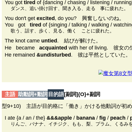
You got
tired
of {dancing / chasing / listening / running
ダンス、追い掛け回す、聞き入る、走る 事に疲れた。
You don't get
excited
, do you? 興奮しないのね。
You
|
got
|
tired
of {singing / talking / walking / watchin
歌う、話す、歩く、見る、働く ことに疲れた。
The knot came
untied
. 結びが解けた。
He
|
became
|
acquainted
with her of living
He remained
&undisturbed
. 彼は平然としていた。
第8文型D
主語
助動詞+動詞
目的語
[副詞]{
O
}+副詞
型9+10) 主語が目的格に「働き」かける他動詞が
I ate {a / an / the}
&&&apple
/
banana
/
fig
/
peach
/
りんご、バナナ、イチジク、もも、梨、プラム、くるみ