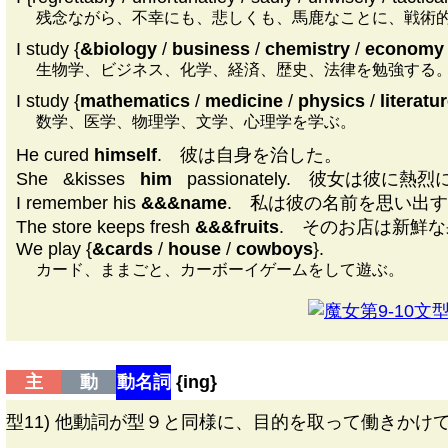
残念ながら、不幸にも、悲しくも、馬鹿なことに、戦術
I study {
&biology
/
business
/
chemistry
/
economy
生物学、ビジネス、化学、経済、歴史、法律を勉強する
I study {
mathematics
/
medicine
/
physics
/
literatu
数学、医学、物理学、文学、心理学を学ぶ。
He cured
himself
. 彼は自身を治した。
She
|
&kisses
|
him
|
passionately. 彼女は彼に
I remember his
&&&name
. 私は彼の名前を思い出
The store keeps fresh
&&&fruits
. そのお店は新鮮
We play {
&cards
/
house
/
cowboys
}.
カード、ままごと、カーボーイゲームをして遊ぶ。
第9-10文型D
主
動
動名詞
{
ing
}
型11) 他動詞が型９と同様に、目的を取って働きかけ