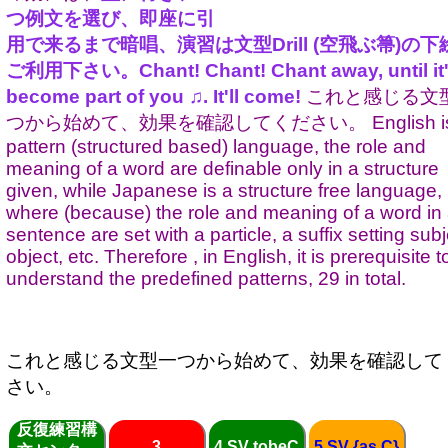
つ例文を選び、即座に引
用で来るまで暗唱、演習は文型Drill (空飛ぶ箒)の下
ご利用下さい。Chant! Chant! Chant away, until it
become part of you ♫. It'll come!
これと感じる文
つから始めて、効果を確認してください。 English is
pattern (structured based) language, the role and
meaning of a word are definable only in a structure
given, while Japanese is a structure free language,
where (because) the role and meaning of a word in
sentence are set with a particle, a suffix setting subj
object, etc. Therefore , in English, it is prerequisite t
understand the predefined patterns, 29 in total.
これと感じる文型一つから始めて、効果を確認して
さい。
反復練習構
3
4 SV tobeC
5 SV {as C}