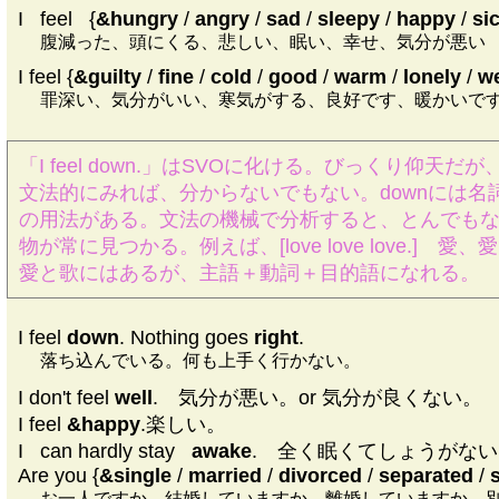
I
|
feel
|
{
&hungry
/
angry
/
sad
/
sleepy
/
happy
/
si
腹減った、頭にくる、悲しい、眠い、幸せ、気分が悪い
I feel {
&guilty
/
fine
/
cold
/
good
/
warm
/
lonely
/
we
罪深い、気分がいい、寒気がする、良好です、暖かいで
「I feel down.」はSVOに化ける。びっくり仰天だが
文法的にみれば、分からないでもない。downには名
の用法がある。文法の機械で分析すると、とんでも
物が常に見つかる。例えば、[love love love.] 愛、
愛と歌にはあるが、主語＋動詞＋目的語になれる。
I feel
down
. Nothing goes
right
.
落ち込んでいる。何も上手く行かない。
I don't feel
well
. 気分が悪い。or 気分が良くない。
I feel
&happy
.楽しい。
I
|
can hardly stay
|
awake
. 全く眠くてしょうがない
Are you {
&single
/
married
/
divorced
/
separated
/
お一人ですか、結婚していますか、離婚していますか、