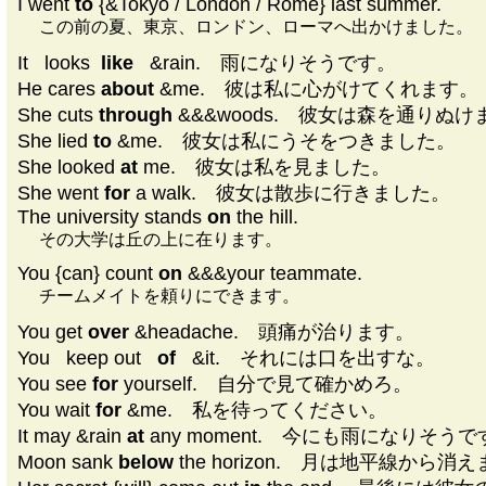
I went
to
{&Tokyo / London / Rome} last summer.
この前の夏、東京、ロンドン、ローマへ出かけました。
It
|
looks
|
like
|
&rain. 雨になりそうです。
He cares
about
&me. 彼は私に心がけてくれます。
She cuts
through
&&&woods. 彼女は森を通りぬけ
She lied
to
&me. 彼女は私にうそをつきました。
She looked
at
me. 彼女は私を見ました。
She went
for
a walk. 彼女は散歩に行きました。
The university stands
on
the hill.
その大学は丘の上に在ります。
You {can} count
on
&&&your teammate.
チームメイトを頼りにできます。
You get
over
&headache. 頭痛が治ります。
You
|
keep out
|
of
|
&it. それには口を出すな。
You see
for
yourself. 自分で見て確かめろ。
You wait
for
&me. 私を待ってください。
It may &rain
at
any moment. 今にも雨になりそうで
Moon sank
below
the horizon. 月は地平線から消