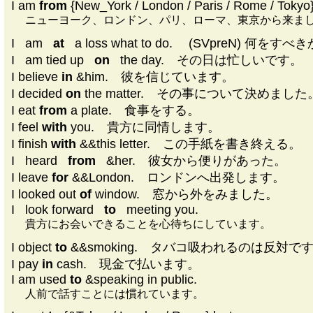
I am
from
{New_York / London / Paris / Rome / Tokyo}
ニューヨーク、ロンドン、パリ、ローマ、東京から来ま
I
|
am
|
at
|
a loss what to do. (SVpreN) 何
I
|
am tied up
|
on
|
the day. その日は忙しいです。
I believe
in
&him. 彼を信じています。
I decided
on
the matter. その事について決めました
I eat
from
a plate. 食事をする。
I feel
with
you. 貴方に同情します。
I finish
with
&&this letter. この手紙を書き終える。
I
|
heard
|
from
|
&her. 彼女から便りがあった。
I leave
for
&&London. ロンドンへ出発します。
I looked out
of
window. 窓から外をみました。
I
|
look forward
|
to
|
meeting you.
貴方にお会いできることを心待ちにしています。
I object
to
&&smoking. タバコ吸われるのは反対で
I pay
in
cash. 現金で払います。
I am used
to
&speaking in public.
人前で話すことには慣れています。