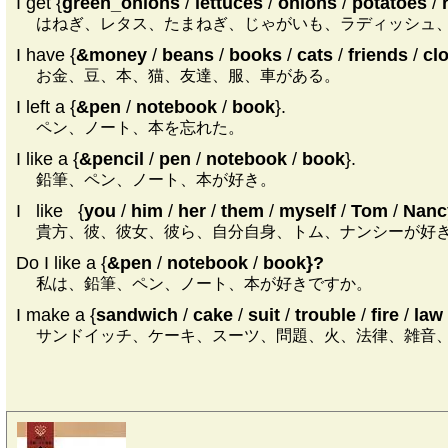
I get {
green_onions
/
lettuces
/
onions
/
potatoes
/
はねぎ、レタス、たまねぎ、じゃがいも、ラディッシュ
I have {
&money
/
beans
/
books
/
cats
/
friends
/
cl
お金、豆、本、猫、友達、服、車がある。
I left a {
&pen
/
notebook
/
book
}.
ペン、ノート、本を忘れた。
I like a {
&pencil
/
pen
/
notebook
/
book
}.
鉛筆、ペン、ノート、本が好き。
I
|
like
|
{
you
/
him
/
her
/
them
/
myself
/
Tom
/
Nanc
貴方、彼、彼女、彼ら、自分自身、トム、ナンシーが好
Do I like a {
&pen
/
notebook
/
book}?
私は、鉛筆、ペン、ノート、本が好きですか。
I make a {
sandwich
/
cake
/
suit
/
trouble
/
fire
/
law
サンドイッチ、ケーキ、スーツ、問題、火、法律、雑音、文