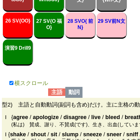
26 SV{OO}
27 SV{O 福
28 SVO{ 前
29 SV前N文
O}
N}
演習9 Drill9
横スクロール
主語
動詞
型2) 主語と自動動詞(副詞も含め)だけ。主に主格の
I
|
{
agree
/
apologize
/
disagree
/
live
/
bleed
/
breat
(私は) 賛成、謝り、不賛成(です)、生き、出血(して
I {
shake
/
shout
/
sit
/
slump
/
sneeze
/
sneer
/
sniff