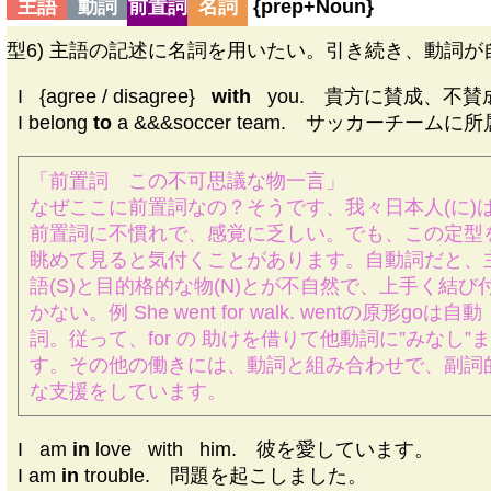
主語
動詞
前置詞
名詞
{
prep
+Noun}
型6) 主語の記述に名詞を用いたい。引き続き、動詞
I
|
{agree / disagree}
|
with
|
you. 貴方に賛成、不賛
I belong
to
a &&&soccer team. サッカーチーム
「前置詞 この不可思議な物一言」
なぜここに前置詞なの？そうです、我々日本人(に)
前置詞に不慣れで、感覚に乏しい。でも、この定型
眺めて見ると気付くことがあります。自動詞だと、
語(S)と目的格的な物(N)とが不自然で、上手く結び
かない。例 She went for walk. wentの原形goは自動
詞。従って、for の 助けを借りて他動詞に”みなし”ま
す。その他の働きには、動詞と組み合わせで、副詞
な支援をしています。
I
|
am
in
love
|
with
|
him. 彼を愛しています。
I am
in
trouble. 問題を起こしました。