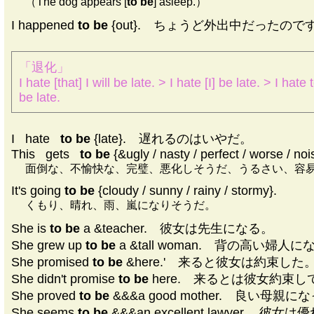
（The dog appears [
to be
] asleep.）
I happened
to be
{out}. ちょうど外出中だったので
「退化」
I hate [that] I will be late. > I hate [I] be late. > I hate 
be late.
I
|
hate
|
to be
{late}. 遅れるのはいやだ。
This
|
gets
|
to be
{&ugly / nasty / perfect / worse / nois
面倒な、不愉快な、完璧、悪化しそうだ、うるさい、容
It's going
to be
{cloudy / sunny / rainy / stormy}.
くもり、晴れ、雨、嵐になりそうだ。
She is
to be
a &teacher. 彼女は先生になる。
She grew up
to be
a &tall woman. 背の高い婦人
She promised
to be
&here.' 来ると彼女は約束した
She didn't promise
to be
here. 来るとは彼女約束
She proved
to be
&&&a good mother. 良い母親に
She seems
to be
&&&an excellent lawyer.