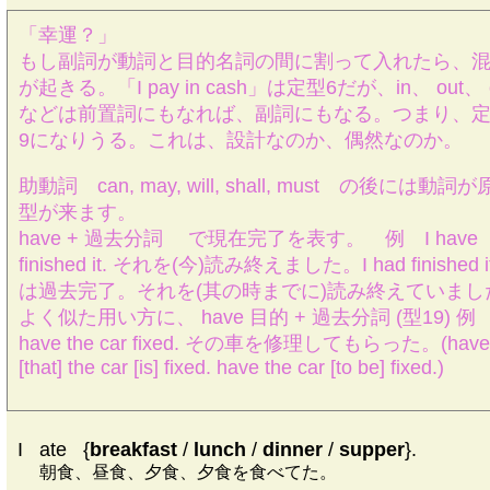
「幸運？」
もし副詞が動詞と目的名詞の間に割って入れたら、
が起きる。「I pay in cash」は定型6だが、in、 out、 
などは前置詞にもなれば、副詞にもなる。つまり、
9になりうる。これは、設計なのか、偶然なのか。
助動詞 can, may, will, shall, must の後には動詞が
型が来ます。
have + 過去分詞 で現在完了を表す。 例 I have
finished it. それを(今)読み終えました。I had finished it
は過去完了。それを(其の時までに)読み終えていまし
よく似た用い方に、 have 目的 + 過去分詞 (型19) 
have the car fixed. その車を修理してもらった。(have
[that] the car [is] fixed. have the car [to be] fixed.)
I
|
ate
|
{
breakfast
/
lunch
/
dinner
/
supper
}.
朝食、昼食、夕食、夕食を食べてた。