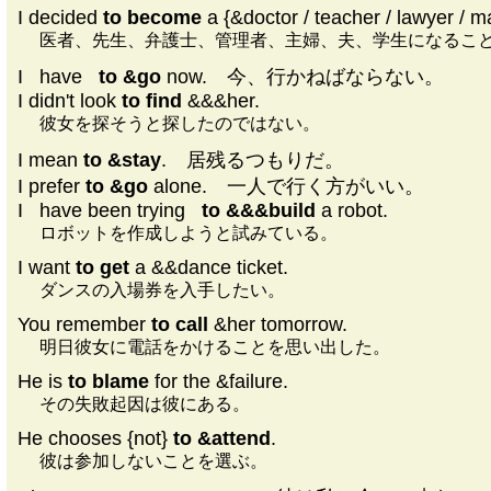
I decided
to become
a {&doctor / teacher / lawyer / m
医者、先生、弁護士、管理者、主婦、夫、学生になるこ
I
|
have
|
to &go
now. 今、行かねばならない。
I didn't look
to find
&&&her.
彼女を探そうと探したのではない。
I mean
to &stay
. 居残るつもりだ。
I prefer
to &go
alone. 一人で行く方がいい。
I
|
have been trying
|
to &&&build
a robot.
ロボットを作成しようと試みている。
I want
to get
a &&dance ticket.
ダンスの入場券を入手したい。
You remember
to call
&her tomorrow.
明日彼女に電話をかけることを思い出した。
He is
to blame
for the &failure.
その失敗起因は彼にある。
He chooses {not}
to &attend
.
彼は参加しないことを選ぶ。