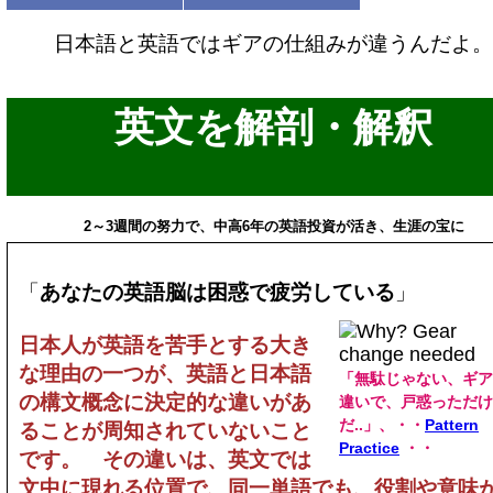
日本語と英語ではギアの仕組みが違うんだよ。
英文を解剖・解釈
2～3週間の努力で、中高6年の英語投資が活き、生涯の宝に
「
あなたの英語脳は困惑で疲労している
」
日本人が英語を苦手とする大き
な理由の一つが、英語と日本語
「無駄じゃない、ギア
の構文概念に決定的な違いがあ
違いで、戸惑っただけ
だ..」、・・
Pattern
ることが周知されていないこと
Practice
・・
です。 その違いは、英文では
文中に現れる位置で、同一単語でも、役割や意味