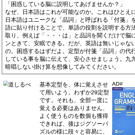
「困惑している脳に説明してあげませんか？」
なぜ、日本語はこれが可能なのか。これはひとえ
日本語はユニークな「品詞」と呼ばれる「付箋」
語に貼り付けることで、単語の役割を説明する方
取り、例えば「・・・は」と品詞を聞くだけで脳
ンときて、安眠できる。だが、英語は無いじゃな
の。困惑するはずだよ。定型が付箋「品詞」の代
している事を脳に伝えて、安心させましょう。九
暗唱しない掛け算を想像してみてください。
AD#
基本定型を、体に覚えさせ
て用いよう。わずか29定型
です。それも、全部一度に
覚える必要はありません、
よく使うものを数個も獲得
できれば、後はジグソーパ
ズルの様に段々と容易に、