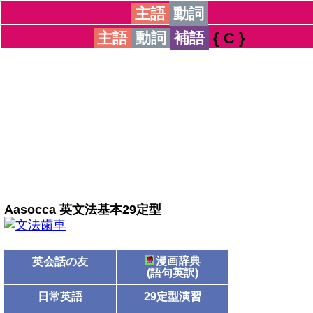
主語
動詞
主語
動詞
補語
{
C
}
Aasocca 英文法基本29定型
漫画辞典
英会話の友
(語句英訳)
日常英語
29定型演習