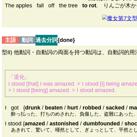
The apples
|
fall
|
off
|
the tree
|
to rot
. りんごが木
第7文型D
主語
動詞
過去分詞
{
done
}
型8) 他動詞・自動詞の両面を持つ動詞は、自動詞的
「退化」
I stood [that] I was amazed. > I stood [I] being amaz
> I stood [being] amazed. > I stood amazed.
I
|
got
|
{
drunk
/
beaten
/
hurt
/
robbed
/
sacked
/
ma
酔っ払った、打ちのめされた、負傷した、盗難にあった
I stood {
amazed
/
astonished
/
dumbfounded
/
sho
あきれて、驚いて、唖然として、ぎょっとして、平然と