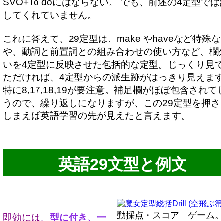
SVO+To doにはならない。 でも、前述の4定型で
してくれていません。
これに答えて、29定型は、make やhaveなど特殊
や、動詞と前置詞との組み合わせの使い方など、欄
いを4定型に反映させた包括的な定型。じっくり見
ただければ、4定型からの派生跡がはっきり見えま
特に8,17,18,19が要注意。補足欄がほぼ包含されて
うので、繰り返しになりますが、この29定型を押さ
しまえば英語学習の先が見えたと言えます。
英語29文型と例文
定型総括Drill (空飛ぶ箒
動採点・スコア ゲーム
即効には、
型に付き、一