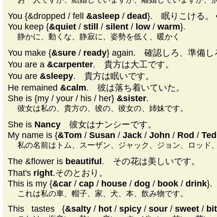
You {&dropped / fell
&asleep
/
dead
}. 眠りこける
You keep {
&quiet
/
still
/
silent
/
low
/
warm
}.
静かに、動くな、静寂に、姿勢を低く、暖かく
You make {
&sure
/
ready
} again. 確認しろ、準備
You are a
&carpenter
. 貴方は大工です。
You are
&sleepy
. 貴方は眠いです。
He remained
&calm
. 彼は落ち着いていた。
She is {my / your / his / her}
&sister
.
彼女は私の、貴方の、彼の、彼女の、姉妹です。
She is
Nancy
彼女はナンシーです。
My name is {
&Tom
/
Susan
/
Jack
/
John
/
Rod
/
Ted
私の名前はトム、スーザン、ジャック、ジョン、ロッド
The &flower is
beautiful
. その花は美しいです。
That's
right
.そのとおり。
This is my {
&car
/
cap
/
house
/
dog
/
book
/
drink
}.
これは私の車、帽子、家、犬、本、飲み物です。
This
|
tastes
|
{
&salty
/
hot
/
spicy
/
sour
/
sweet
/
bi