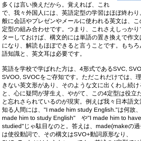
多くは言い換えだから。覚えれば、これ
で、我々外国人には、英語定型の学習はほぼ終わり
般に会話やプレゼンやメールに使われる英文は、この
定型の組み合わせです。つまり、これさえしっかり
ターしておけば、構文的には単語の置き換えで作文
になり、解読もほぼできると言うことです。もちろ
語知識と、英文耳は必要です。
英語を学校で学ばれた方は、4形式であるSVC, SVO
SVOO, SVOCをご存知です。ただこれだけでは、
きない英文形があり、そのような文に出くわし続け
と、心に疑問が芽生え、やがて、この4定型は役立
と忘れさられているのが現実。例えば我々日本語文
知る人間には、"I made him study English."は何故、
made him to study English" や"I made him to hav
studied"じゃ駄目なのと。答えは、made(makeの過
は使役動詞で、その構文はSVO+動詞原形なり、