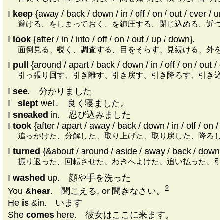
I
keep
{away / back / down / in / off / on / out / over / u
避ける、をしまっておく、を鎮圧する、閉じ込める、近
I
look
{after / in / into / off / on / out / up / down}.
面倒見る、覗く、調査する、目をそらす、見続ける、外
I
pull
{around / apart / back / down / in / off / on / out / 
引っ張り回す、引き離す、引き戻す、引き降ろす、引き
I
see
. 分かりました
I
|
slept
well. 良く寝ました。
I
sneaked
in. 忍び込みました
I
took
{after / apart / away / back / down / in / off / on /
追っかけた、分解した、取り上げた、取り戻した、降ろ
I
turned
{&about / around / aside / away / back / down / i
振り返った、回転させた、わきへよけた、追い払った、
I
washed
up. 顔や手を洗った
2
You
&hear
. 聞こえる, or 聞きなさい。
He
is
&in. います
She
comes
here. 彼女はここに来ます。