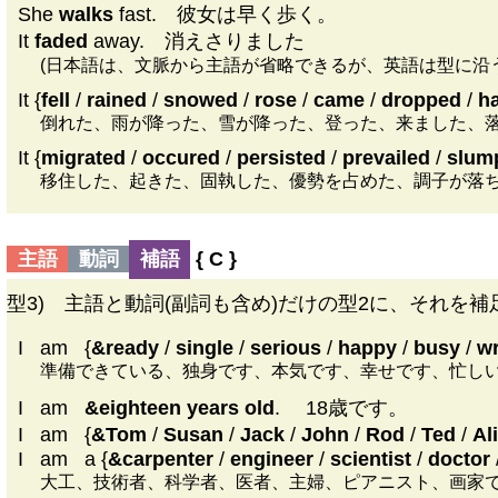
She
walks
fast. 彼女は早く歩く。
It
faded
away. 消えさりました
(日本語は、文脈から主語が省略できるが、英語は型に沿
It {
fell
/
rained
/
snowed
/
rose
/
came
/
dropped
/
h
倒れた、雨が降った、雪が降った、登った、来ました、
It {
migrated
/
occured
/
persisted
/
prevailed
/
slum
移住した、起きた、固執した、優勢を占めた、調子が落
主語
動詞
補語
{
C
}
型3) 主語と動詞(副詞も含め)だけの型2に、それを
I
|
am
|
{
&ready
/
single
/
serious
/
happy
/
busy
/
w
準備できている、独身です、本気です、幸せです、忙し
I
|
am
|
&eighteen years old
. 18歳です。
I
|
am
|
{
&Tom
/
Susan
/
Jack
/
John
/
Rod
/
Ted
/
Al
I
|
am
|
a {
&carpenter
/
engineer
/
scientist
/
doctor
大工、技術者、科学者、医者、主婦、ピアニスト、画家