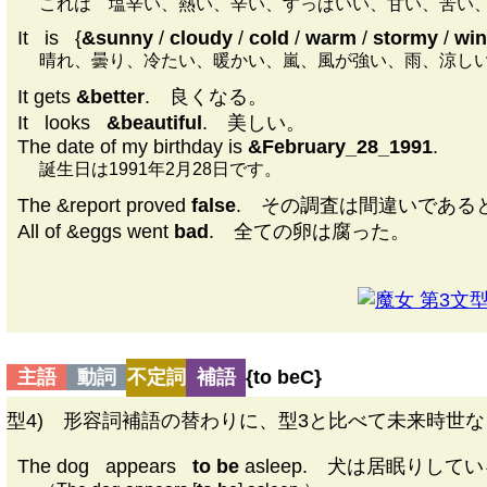
これは 塩辛い、熱い、辛い、すっぱいい、甘い、苦い
It
|
is
|
{
&sunny
/
cloudy
/
cold
/
warm
/
stormy
/
wi
晴れ、曇り、冷たい、暖かい、嵐、風が強い、雨、涼し
It gets
&better
. 良くなる。
It
|
looks
|
&beautiful
. 美しい。
The date of my birthday is
&February_28_1991
.
誕生日は1991年2月28日です。
The &report proved
false
. その調査は間違いである
All of &eggs went
bad
. 全ての卵は腐った。
第3文型Dr
主語
動詞
不定詞
補語
{
to be
C}
型4) 形容詞補語の替わりに、型3と比べて未来時世など
The dog
|
appears
|
to be
asleep. 犬は居眠りして