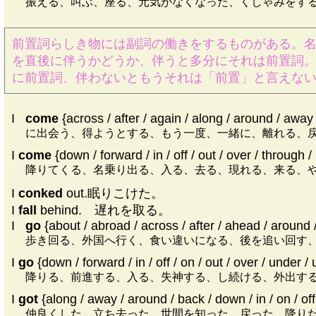
振える、叫ぶ、座る、元気がなくなった、くしゃみをす
前置詞らしき物には副詞の働きをするものがある。
を直後に伴うかどうか、伴うと多分にそれは前置詞
に前置詞、伴わないともうそれは「前置」と言えな
I
|
come
{across / after / again / along / around / away 
に出会う、得ようとする、もう一度、一緒に、離れる、
I
come
{down / forward / in / off / out / over / through /
降りてくる、名乗り出る、入る、去る、現れる、来る、
I
conked
out.眠りこけた。
I
fall
behind. 遅れを取る。
I
|
go
{about / abroad / across / after / ahead / around 
歩き回る、外国へ行く、食い違いになる、後を追い回す
I
go
{down / forward / in / off / on / out / over / under /
降りる、前進する、入る、失神する、し続ける、外出す
I
got
{along / away / around / back / down / in / on / off 
仲良くした、立ち去った、世間を知った、戻った、降り