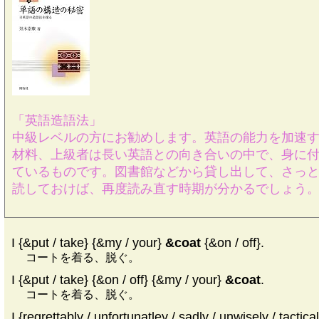
「英語造語法」
中級レベルの方にお勧めします。英語の能力を加速
材料、上級者は長い英語との向き合いの中で、身に
ているものです。図書館などから貸し出して、さっ
読しておけば、再度読み直す時期が分かるでしょう
I {&put / take} {&my / your}
&coat
{&on / off}.
コートを着る、脱ぐ。
I {&put / take} {&on / off} {&my / your}
&coat
.
コートを着る、脱ぐ。
I {regrettably / unfortunatley / sadly / unwisely / tactica