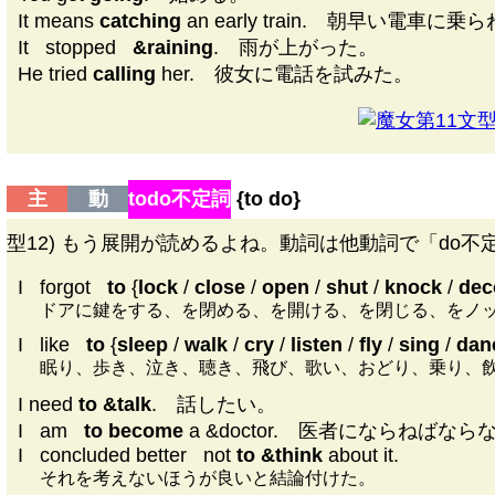
It means
catching
an early train. 朝早い電車
It
|
stopped
|
&raining
. 雨が上がった。
He tried
calling
her. 彼女に電話を試みた。
第11文型D
主
動
todo不定詞
{
to do
}
型12) もう展開が読めるよね。動詞は他動詞で「do不
I
|
forgot
|
to
{
lock
/
close
/
open
/
shut
/
knock
/
dec
ドアに鍵をする、を閉める、を開ける、を閉じる、をノ
I
|
like
|
to
{
sleep
/
walk
/
cry
/
listen
/
fly
/
sing
/
dan
眠り、歩き、泣き、聴き、飛び、歌い、おどり、乗り、
I need
to &talk
. 話したい。
I
|
am
|
to become
a &doctor. 医者にならねばなら
I
|
concluded better
|
not
to &think
about it.
それを考えないほうが良いと結論付けた。