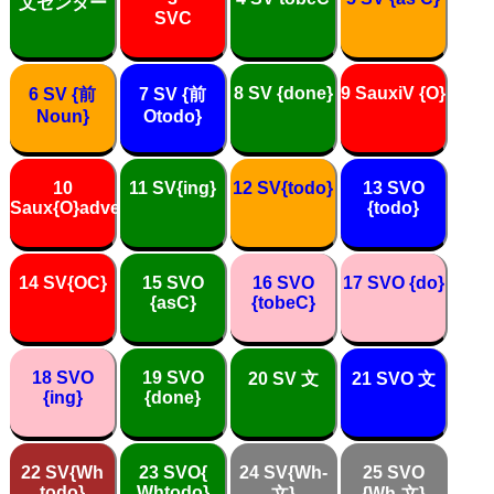
文センター
SVC
8 SV {done}
9 SauxiV {O}
6 SV {前
7 SV {前
Noun}
Otodo}
10
11 SV{ing}
12 SV{todo}
13 SVO
Saux{O}adverb
{todo}
14 SV{OC}
15 SVO
16 SVO
17 SVO {do}
{asC}
{tobeC}
18 SVO
19 SVO
20 SV 文
21 SVO 文
{ing}
{done}
22 SV{Wh
23 SVO{
24 SV{Wh-
25 SVO
todo}
Whtodo}
文}
{Wh-文}