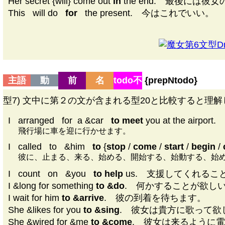
Her secret {will} come out
in
the end. 最後には彼
This
|
will do
|
for
|
the present. 今はこれでいい。
第6文型Dri
主語
動
前
名
todo不
{prepN
todo
}
型7) 文中に第２の文が含まれる型20と比較すると理解
I
|
arranged
|
for
|
a &car
|
to meet
you at the airport.
飛行場に車を迎に行かせます。
I
|
called
|
to
|
&him
|
to
{
stop
/
come
/
start
/
begin
/
彼に、止まる、来る、始める、開始する、始動する、始
I
|
count
|
on
|
&you
|
to help
us. 支援してくれるこ
I &long for something
to &do
. 何かすることが欲し
I wait for him
to &arrive
. 彼の到着を待ちます。
She &likes for you
to &sing
. 彼女は貴方に歌って欲
She &wired for &me
to &come
. 彼女は来るように