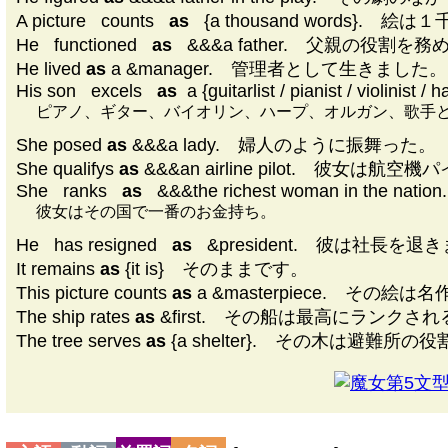
A picture
|
counts
|
as
|
{a thousand words}.
He
|
functioned
|
as
|
&&&a father. 父親の役割を務
He lived
as
a &manager. 管理者として生きました。
His son
|
excels
|
as
|
a {guitarlist / pianist / violinist / 
ピアノ、ギター、バイオリン、ハープ、オルガン、歌手
She posed
as
&&&a lady. 婦人のように振舞った。
She qualifys
as
&&&an airline pilot. 彼女は
She
|
ranks
|
as
|
&&&the richest woman in the nation.
彼女はその国で一番のお金持ち。
He
|
has resigned
|
as
|
&president. 彼は社長を退
It remains
as
{it is} そのままです。
This picture counts
as
a &masterpiece. その絵は
The ship rates
as
&first. その船は最高にランクされ
The tree serves
as
{a shelter}. その木は避難所の
第5文型D